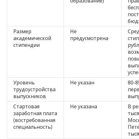
образование)
пра
бес
пос
бюд
Размер
Не
Сред
академической
предусмотрена
стип
стипендии
рубл
воз
пов
выпл
успе
Уровень
Не указан
80-8
трудоустройства
перв
выпускников
вып
Стартовая
Не указана
В ре
заработная плата
тыся
(востребованная
Моск
специальность)
Пете
тыся