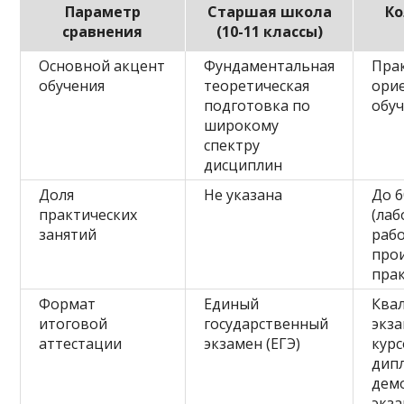
Параметр
Старшая школа
Ко
сравнения
(10-11 классы)
Основной акцент
Фундаментальная
Пра
обучения
теоретическая
ори
подготовка по
обу
широкому
спектру
дисциплин
Доля
Не указана
До 
практических
(ла
занятий
раб
про
прак
Формат
Единый
Ква
итоговой
государственный
экз
аттестации
экзамен (ЕГЭ)
курс
дип
дем
экз