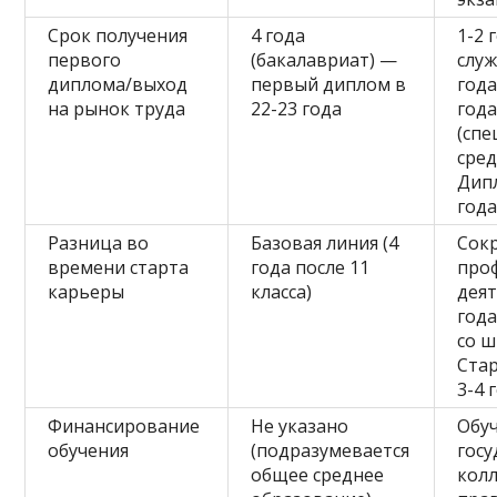
Срок получения
4 года
1-2 
первого
(бакалавриат) —
служ
диплома/выход
первый диплом в
года
на рынок труда
22-23 года
года
(сп
сред
Дипл
год
Разница во
Базовая линия (4
Сок
времени старта
года после 11
про
карьеры
класса)
деят
года
со ш
Ста
3-4 
Финансирование
Не указано
Обу
обучения
(подразумевается
гос
общее среднее
колл