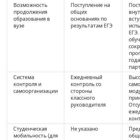
Возможность
Поступление на
Пос
продолжения
общих
вну
образования в
основаниях по
вст
вузе
результатам ЕГЭ
исп
ЕГЭ
обуч
сок
про
года
пар
Система
Ежедневный
Выс
контроля и
контроль со
сам
самоорганизации
стороны
мод
классного
прин
руководителя
Отс
еже
кон
Студенческая
Не указано
Пре
мобильность (для
общ