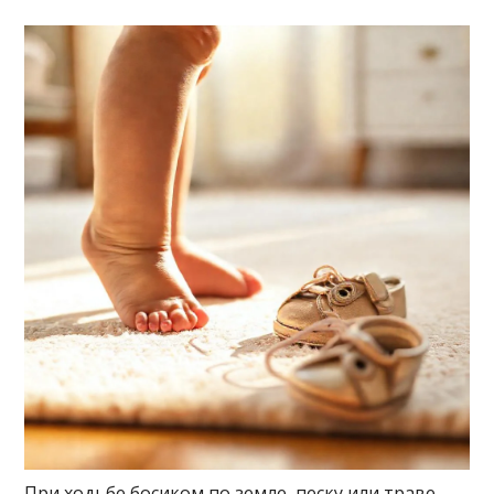
При ходьбе босиком по земле, песку или траве