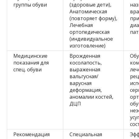
группы обуви
(здоровые дети),
наз
Анатомическая
вр
(повторяет форму),
пр
Лечебная
диа
ортопедическая
пат
(индивидуальное
изготовление)
Медицинские
Врожденная
Обу
показания для
косолапость,
ком
спец. обуви
выраженная
леч
вальгусная/
рец
варусная
исп
деформация,
сер
аномалии костей,
орт
ДЦП
обу
неэ
усу
сос
Рекомендация
Специальная
Эфф