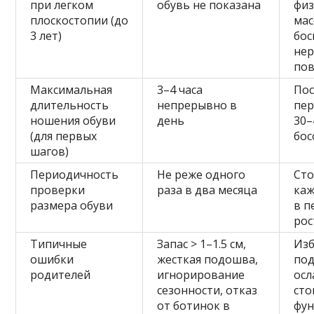
при легком
обувь не показана
физ
плоскостопии (до
мас
3 лет)
бос
не
пов
Максимальная
3–4 часа
Пос
длительность
непрерывно в
пер
ношения обуви
день
30–
(для первых
бос
шагов)
Периодичность
Не реже одного
Сто
проверки
раза в два месяца
каж
размера обуви
в п
рос
Типичные
Запас > 1–1.5 см,
Из
ошибки
жесткая подошва,
под
родителей
игнорирование
ос
сезонности, отказ
сто
от ботинок в
фу