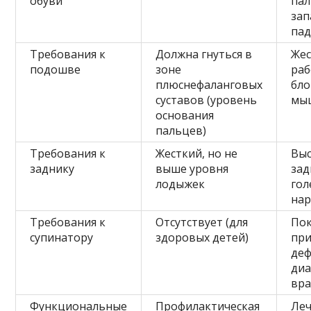
обуви
пал
зап
па
Требования к
Должна гнуться в
Жес
подошве
зоне
раб
плюснефаланговых
бло
суставов (уровень
мы
основания
пальцев)
Требования к
Жесткий, но не
Выс
заднику
выше уровня
зад
лодыжек
гол
нар
Требования к
Отсутствует (для
Пок
супинатору
здоровых детей)
при
де
диа
вр
Функциональные
Профилактическая
Леч