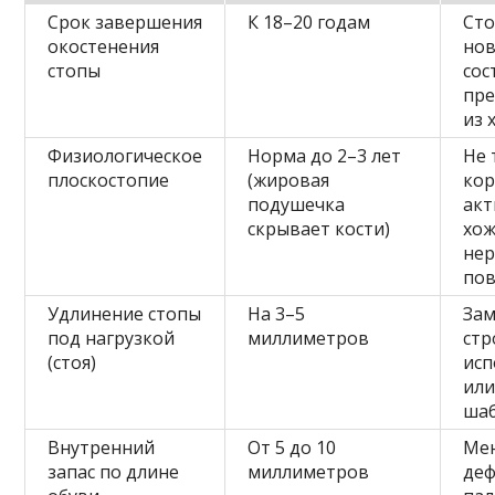
Срок завершения
К 18–20 годам
Ст
окостенения
но
стопы
сос
пр
из 
Физиологическое
Норма до 2–3 лет
Не 
плоскостопие
(жировая
кор
подушечка
акт
скрывает кости)
хож
не
пов
Удлинение стопы
На 3–5
Зам
под нагрузкой
миллиметров
стр
(стоя)
исп
ил
ша
Внутренний
От 5 до 10
Мен
запас по длине
миллиметров
де