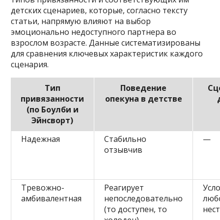
детских сценариев, которые, согласно тексту
статьи, напрямую влияют на выбор
эмоционально недоступного партнера во
взрослом возрасте. Данные систематизированы
для сравнения ключевых характеристик каждого
сценария.
Тип
Поведение
Сц
привязанности
опекуна в детстве
(по Боулби и
Эйнсворт)
Надежная
Стабильно
—
отзывчив
Тревожно-
Реагирует
Усл
амбивалентная
непоследовательно
любо
(то доступен, то
нес