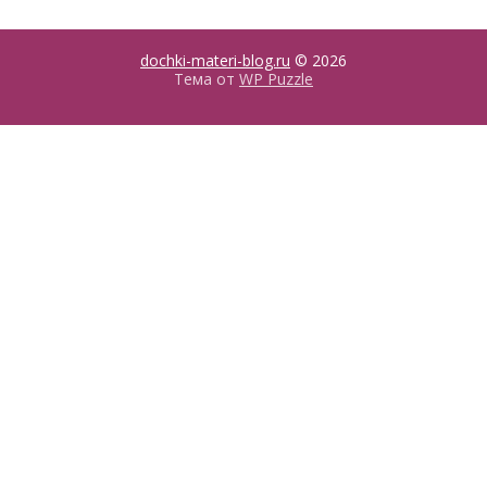
dochki-materi-blog.ru
© 2026
Тема от
WP Puzzle