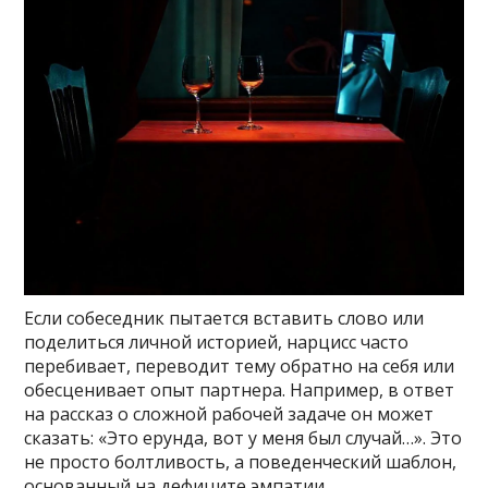
Если собеседник пытается вставить слово или
поделиться личной историей, нарцисс часто
перебивает, переводит тему обратно на себя или
обесценивает опыт партнера. Например, в ответ
на рассказ о сложной рабочей задаче он может
сказать: «Это ерунда, вот у меня был случай…». Это
не просто болтливость, а поведенческий шаблон,
основанный на дефиците эмпатии.