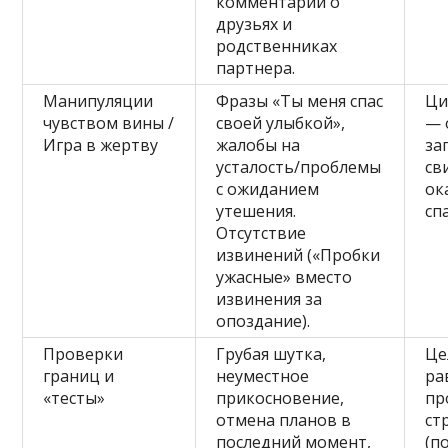
комментарии о
друзьях и
родственниках
партнера.
Манипуляции
Фразы «Ты меня спас
Ци
чувством вины /
своей улыбкой»,
— 
Игра в жертву
жалобы на
за
усталость/проблемы
св
с ожиданием
ок
утешения.
сп
Отсутствие
извинений («Пробки
ужасные» вместо
извинения за
опоздание).
Проверки
Грубая шутка,
Це
границ и
неуместное
ра
«тесты»
прикосновение,
пр
отмена планов в
ст
последний момент,
(п