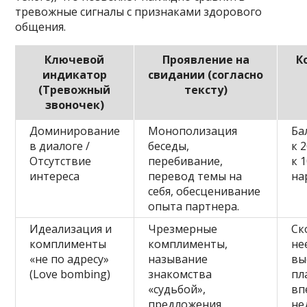
тревожные сигналы с признаками здорового
общения.
Ключевой
Проявление на
К
индикатор
свидании (согласно
(Тревожный
тексту)
звоночек)
Доминирование
Монополизация
Ба
в диалоге /
беседы,
к 
Отсутствие
перебивание,
к 
интереса
перевод темы на
на
себя, обесценивание
опыта партнера.
Идеализация и
Чрезмерные
Ск
комплименты
комплименты,
не
«не по адресу»
называние
вы
(Love bombing)
знакомства
пл
«судьбой»,
вп
предложения
не