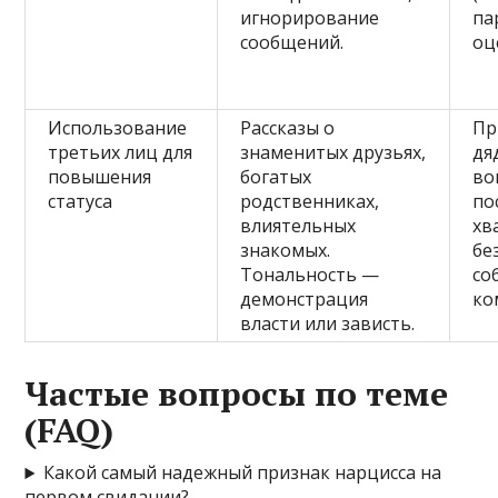
игнорирование
па
сообщений.
оц
Использование
Рассказы о
Пр
третьих лиц для
знаменитых друзьях,
дя
повышения
богатых
во
статуса
родственниках,
по
влиятельных
хв
знакомых.
бе
Тональность —
со
демонстрация
ко
власти или зависть.
Частые вопросы по теме
(FAQ)
Какой самый надежный признак нарцисса на
первом свидании?