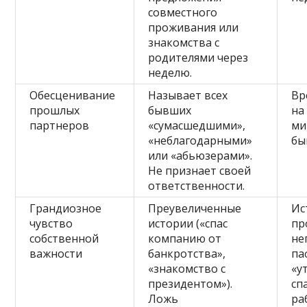
совместного
проживания или
знакомства с
родителями через
неделю.
Обесценивание
Называет всех
Вр
прошлых
бывших
на
партнеров
«сумасшедшими»,
ми
«неблагодарными»
бы
или «абьюзерами».
Не признает своей
ответственности.
Грандиозное
Преувеличенные
Ис
чувство
истории («спас
пр
собственной
компанию от
не
важности
банкротства»,
па
«знакомство с
«у
президентом»).
сп
Ложь
ра