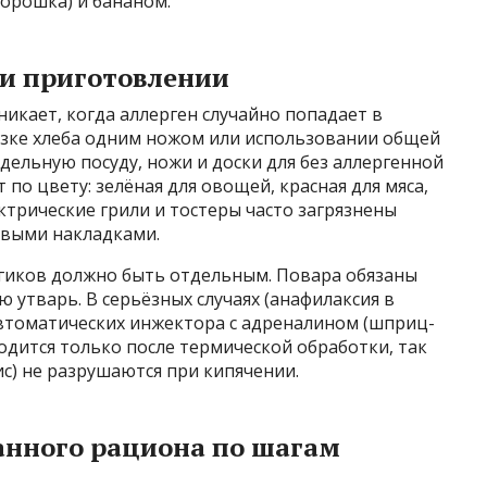
 порошка) и бананом.
ри приготовлении
икает, когда аллерген случайно попадает в
езке хлеба одним ножом или использовании общей
дельную посуду, ножи и доски для без аллергенной
по цвету: зелёная для овощей, красная для мяса,
ктрические грили и тостеры часто загрязнены
овыми накладками.
ргиков должно быть отдельным. Повара обязаны
 утварь. В серьёзных случаях (анафилаксия в
автоматических инжектора с адреналином (шприц-
одится только после термической обработки, так
ис) не разрушаются при кипячении.
анного рациона по шагам