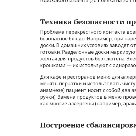
горохового изолята (20 г белка на 30 г
Техника безопасности п
Проблема перекрёстного контакта возн
безопасное блюдо. Например, при нар
доски. В домашних условиях заводят от
готовки. Разделочные доски маркируют 
жёлтая для продуктов без глютена. Эле
крошками — их используют с однораз
Для кафе и ресторанов меню для алле
менять перчатки и использовать чистую
анамнезе) пациент носит с собой два 
ручки). Замена продуктов в меню пров
как многие аллергены (например, арах
Построение сбалансиров