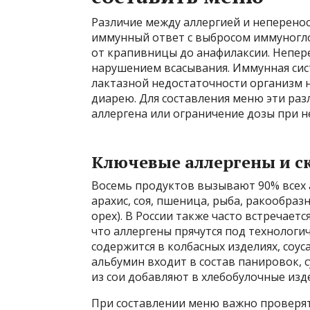
Различие между аллергией и неперено
иммунный ответ с выбросом иммуногло
от крапивницы до анафилаксии. Непер
нарушением всасывания. Иммунная сист
лактазной недостаточности организм н
диарею. Для составления меню эти ра
аллергена или ограничение дозы при 
Ключевые аллергены и с
Восемь продуктов вызывают 90% всех а
арахис, соя, пшеница, рыба, ракообра
орех). В России также часто встречаетс
что аллергены прячутся под технологи
содержится в колбасных изделиях, соу
альбумин входит в состав панировок, 
из сои добавляют в хлебобулочные изде
При составлении меню важно проверять