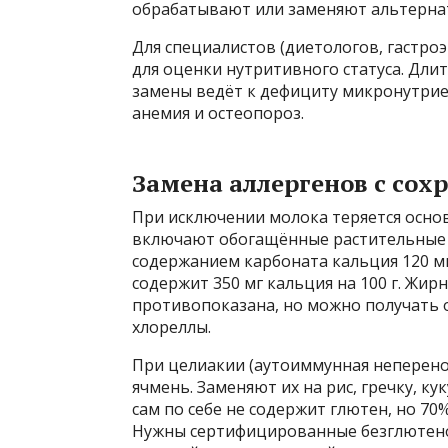
обрабатывают или заменяют альтерна
Для специалистов (диетологов, гастр
для оценки нутритивного статуса. Дли
замены ведёт к дефициту микронутриен
анемия и остеопороз.
Замена аллергенов с сох
При исключении молока теряется осно
включают обогащённые растительные н
содержанием карбоната кальция 120 мг
содержит 350 мг кальция на 100 г. Жирн
противопоказана, но можно получать оме
хлореллы.
При целиакии (аутоиммунная неперено
ячмень. Заменяют их на рис, гречку, ку
сам по себе не содержит глютен, но 7
Нужны сертифицированные безглютенов