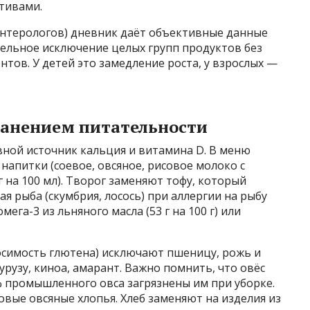
тивами.
оэнтерологов) дневник даёт объективные данные
тельное исключение целых групп продуктов без
тов. У детей это замедление роста, у взрослых —
ранением питательности
вной источник кальция и витамина D. В меню
апитки (соевое, овсяное, рисовое молоко с
 на 100 мл). Творог заменяют тофу, который
ая рыба (скумбрия, лосось) при аллергии на рыбу
га-3 из льняного масла (53 г на 100 г) или
симость глютена) исключают пшеницу, рожь и
курузу, киноа, амарант. Важно помнить, что овёс
0% промышленного овса загрязнены им при уборке.
ые овсяные хлопья. Хлеб заменяют на изделия из