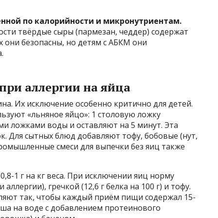
нной по калорийности и микронутриентам.
ости твёрдые сыры (пармезан, чеддер) содержат
ых они безопасны, но детям с АБКМ они
.
при аллергии на яйца
на. Их исключение особенно критично для детей.
льзуют «льняное яйцо»: 1 столовую ложку
и ложками воды и оставляют на 5 минут. Эта
ок. Для сытных блюд добавляют тофу, бобовые (нут,
промышленные смеси для выпечки без яиц также
0,8-1 г на кг веса. При исключении яиц норму
ллергии), гречкой (12,6 г белка на 100 г) и тофу.
авляют так, чтобы каждый приём пищи содержал 15-
каша на воде с добавлением протеинового