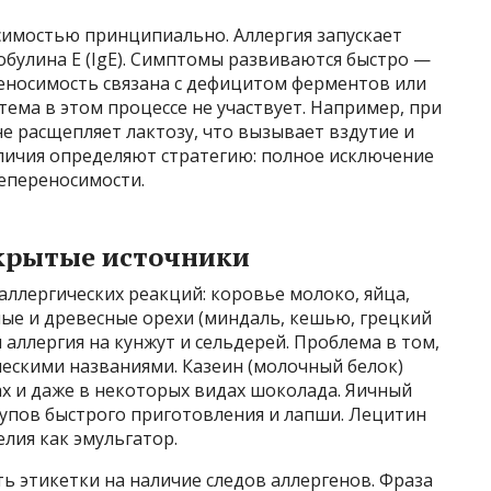
симостью принципиально. Аллергия запускает
булина E (IgE). Симптомы развиваются быстро —
еносимость связана с дефицитом ферментов или
ема в этом процессе не участвует. Например, при
е расщепляет лактозу, что вызывает вздутие и
зличия определяют стратегию: полное исключение
непереносимости.
крытые источники
ллергических реакций: коровье молоко, яйца,
зные и древесные орехи (миндаль, кешью, грецкий
я аллергия на кунжут и сельдерей. Проблема в том,
ческими названиями. Казеин (молочный белок)
сах и даже в некоторых видах шоколада. Яичный
супов быстрого приготовления и лапши. Лецитин
лия как эмульгатор.
 этикетки на наличие следов аллергенов. Фраза