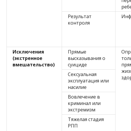
пер
реб
Результат
Инф
контроля
Исключения
Прямые
Опр
(экстренное
высказывания о
тол
вмешательство)
суициде
пря
жиз
Сексуальная
здо
эксплуатация или
насилие
Вовлечение в
криминал или
экстремизм
Тяжелая стадия
РПП