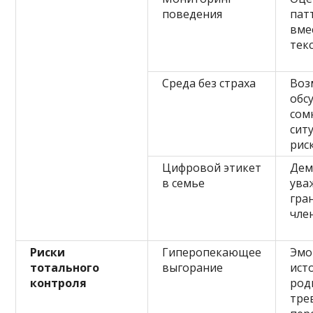
поведения
пат
вме
тек
Среда без страха
Воз
обс
сом
сит
рис
Цифровой этикет
Дем
в семье
ува
гра
чле
Риски
Гиперопекающее
Эмо
тотального
выгорание
ист
контроля
род
тре