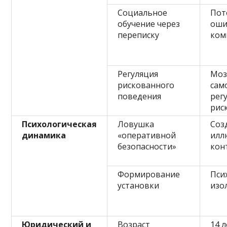
Социальное
Пот
обучение через
оши
переписку
ком
Регуляция
Моз
рискованного
сам
поведения
рег
рис
Психологическая
Ловушка
Соз
динамика
«оперативной
илл
безопасности»
кон
Формирование
Пси
установки
изо
Юридический и
Возраст
14 