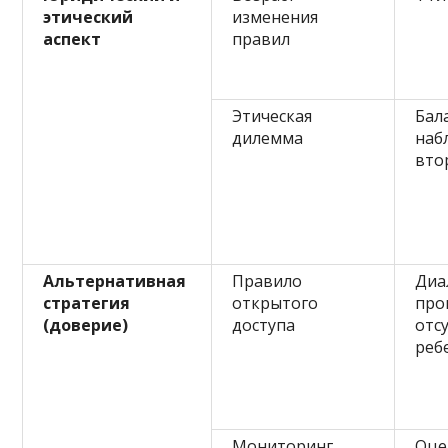
этический
изменения
аспект
правил
Этическая
Бала
дилемма
наб
вто
Альтернативная
Правило
Диал
стратегия
открытого
про
(доверие)
доступа
отс
реб
Мониторинг
Оце