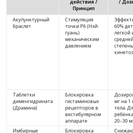
действия /
/ До
Принцип
Акупунктурный
Стимуляция
Эффект
браслет
точки P6 (Нэй-
60% дет
гуань)
лёгкой 
механическим
средне
давлением
степен
кинето
Таблетки
Блокировка
Дозиров
дименгидрината
гистаминовых
мг на 1
(Драмина)
рецепторов в
тела. Д
вестибулярном
ребёнка
аппарате
20–30 м
Имбирные
Блокировка
Снижа