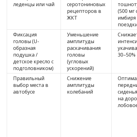
леденцы или чай
серотониновых
тошнот
рецепторов в
(500 мг 
ЖКТ
имбиря 
поездки
Фиксация
Уменьшение
Снижае
головы (U-
амплитуды
интенс
образная
раскачивания
укачива
подушка /
головы
30–50%
детское кресло с
(угловых
подголовником)
ускорений)
Правильный
Снижение
Оптима
выбор места в
амплитуды
передн
автобусе
колебаний
сиденья
на доро
лобовое