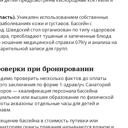
ля детей предусмотрены кислородные коктейли и
асть).
Уникален использованием собственных
аболеваниях кожи и суставов. Бассейн с
д. Шведский стол организован по типу «здоровое
ахара, преобладают тушеные и запеченные блюда.
о ношение медицинской справки 079/у и анализа на
арительной записи для групп.
роверки при бронировании
одимо проверить несколько фактов до оплаты
ого заключения по форме 1-здрав/уч. Санаторий
Второе — квалификация персонала бассейна:
циальное или высшее образование по физической
боты аквазоны: отдельные часы для детей и
равм.
сещение бассейна в стоимость путевки или
анаториях сеансы плавания назначаются врачом и