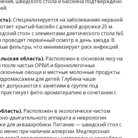
ечения, шведского стола и бассейна подтверждено
ей.
сть).
Специализируется на заболеваниях нервной
отает крытый бассейн с длиной дорожки 25 м.
дский стол» с элементами диетического стола №5
и проводят первичный осмотр в день заезда. В
вые фильтры, что минимизирует риск инфекций.
льская область).
Расположен в сосновом лесу на
я после частых ОРВИ и бронхолегочных
 сезонные овощи и местные молочные продукты.
идромассажем для детей. Глубина чаши
 лет допускаются к занятиям в группе под
 практикует фито-ароматерапию в сочетании с
бласть).
Расположен в экологически чистом
рно-двигательного аппарата и неврологии.
и для аквааэробики. Питание — шведский стол с
о меню при наличии аллергии. Медперсонал