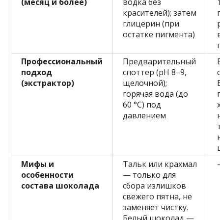
(месяц и более)
водка без
красителей); затем
глицерин (при
остатке пигмента)
Профессиональный
Предварительный
подход
споттер (pH 8–9,
(экстрактор)
щелочной);
горячая вода (до
60 °C) под
давлением
Мифы и
Тальк или крахмал
особенности
— только для
состава шоколада
сбора излишков
свежего пятна, не
заменяет чистку.
Белый шоколад —