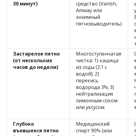
30 минут)
средство (Vanish,
Amway или
энзимный
пятновыводитель)
Застарелое пятно
Многоступенчатая
(от нескольких
чистка: 1) кашица
часов до недели)
из соды (2:1 с
водой); 2)
перекись
водорода 3%; 3)
нейтрализация
лимонным соком
или уксусом
Глубоко
Медицинский
въевшееся пятно
спирт 90% (или