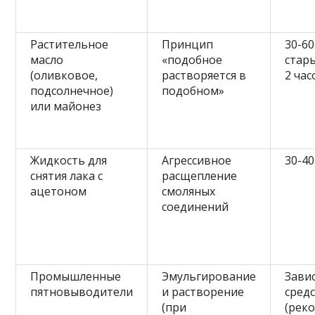
Растительное
Принцип
30-60
масло
«подобное
стар
(оливковое,
растворяется в
2 час
подсолнечное)
подобном»
или майонез
Жидкость для
Агрессивное
30-40
снятия лака с
расщепление
ацетоном
смоляных
соединений
Промышленные
Эмульгирование
Зави
пятновыводители
и растворение
сред
(при
(рек