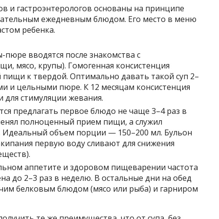
в и гастроэнтерологов основаны на принципе
язательным ежедневным блюдом. Его место в меню
стом ребенка.
-пюре вводятся после знакомства с
, мясо, крупы). Гомогенная консистенция
 пищи к твердой. Оптимально давать такой суп 2–
ами и цельными пюре. К 12 месяцам консистенция
и для стимуляции жевания.
ся предлагать первое блюдо не чаще 3–4 раз в
аменял полноценный прием пищи, а служил
 Идеальный объем порции — 150–200 мл. Бульон
акипания первую воду сливают для снижения
ществ).
ьном аппетите и здоровом пищеварении частота
а до 2–3 раз в неделю. В остальные дни на обед
ячим белковым блюдом (мясо или рыба) и гарниром
лучить те же преимущества, что от супа, без