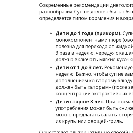
Современные рекомендации диетолого
разнообразия. Суп не должен быть об
определяется типом кормления и возра
Дети до 1 года (прикорм).
Супы
монокомпонентными пюре (овощи
полезна для перехода от жидкой
3 раза в неделю, чередуя с каш
должна включать мягкие кусочк
Дети от 1 до 3 лет.
Рекомендует
неделю. Важно, чтобы суп не з
дополнением ко второму блюду.
должен быть «вторым» (после з
концентрации экстрактивных ве
Дети старше 3 лет.
При нормал
употребления может быть снижен
можно предлагать салаты с гор
из крупы или овощей-гриль.
Существуют альтернативные способы по