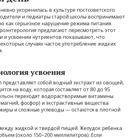
невно укоренилась в культуре постсоветского
родители и педиатры старой школы воспринимают
ню как серьезное нарушение режима питания.
троэнтерология предлагают пересмотреть этот
и и усвоении нутриентов показывают, что
 некоторых случаях частое употребление жидких
.
иология усвоения
п представляет собой водный экстракт из овощей,
тся на воду, которая составляет от 80 до 95
бульон переходят водорастворимые витамины
 магний, фосфор) и экстрактивные вещества.
жиры и сложные углеводы — остаются в плотной
 между жидкой и твердой пищей. Желудок ребенка
бъем (около 150–200 миллилитров). Если