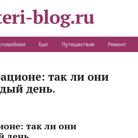
eri-blog.ru
втомобили
Быт
Путешествия
Ремонт
ационе: так ли они
дый день.
оне: так ли они
й день