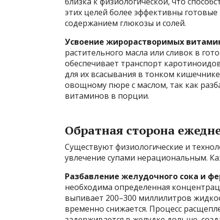
близка к физиологической, что способ
этих целей более эффективны готовые
содержанием глюкозы и солей.
Усвоение жирорастворимых витами
растительного масла или сливок в гот
обеспечивает транспорт каротиноидов
для их всасывания в тонком кишечнике
овощному пюре с маслом, так как раз
витаминов в порции.
Обратная сторона ежедн
Существуют физиологические и технол
увлечение супами нерациональным. Ка
Разбавление желудочного сока и фе
необходима определенная концентраци
выпивает 200–300 миллилитров жидкост
временно снижается. Процесс расщепле
задерживается в желудке дольше, созд