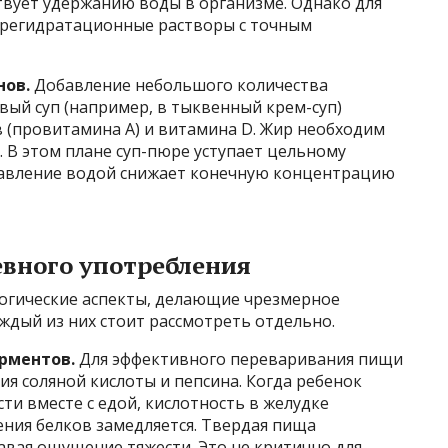
ствует удержанию воды в организме. Однако для
 регидратационные растворы с точным
нов.
Добавление небольшого количества
овый суп (например, в тыквенный крем-суп)
 (провитамина A) и витамина D. Жир необходим
. В этом плане суп-пюре уступает цельному
бавление водой снижает конечную концентрацию
евного употребления
огические аспекты, делающие чрезмерное
ждый из них стоит рассмотреть отдельно.
рментов.
Для эффективного переваривания пищи
я соляной кислоты и пепсина. Когда ребенок
и вместе с едой, кислотность в желудке
ния белков замедляется. Твердая пища
авая ощущение тяжести. Это не критично для