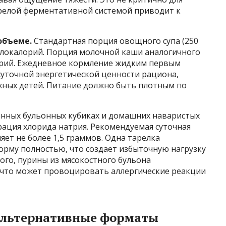
езрелой ферментативной системой приводит к
объеме.
Стандартная порция овощного супа (250
килокалорий. Порция молочной каши аналогичного
лорий. Ежедневное кормление жидким первым
уточной энергетической ценности рациона,
ных детей. Питание должно быть плотным по
ных бульонных кубиках и домашних наваристых
рация хлорида натрия. Рекомендуемая суточная
ляет не более 1,5 граммов. Одна тарелка
орму полностью, что создает избыточную нагрузку
того, пурины из мясокостного бульона
 что может провоцировать аллергические реакции
альтернативные форматы