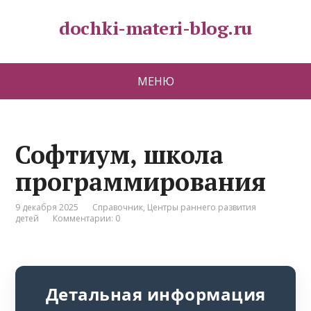
dochki-materi-blog.ru
МЕНЮ
Софтиум, школа
программирования
9 декабря 2025
Справочник
,
Центры раннего развития
детей
Комментарии: 0
Детальная информация