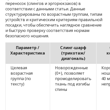
переносок (слингов и эргорюкзаков) в
соответствии с данными статьи. Данные
структурированы по возрастным группам, типам
устройств и критическим критериям правильной
посадки, чтобы обеспечить наглядное сравнение
и быструю проверку соответствия нормам
безопасного ношения.
Параметр /
Слинг-шарф
Характеристика
(трикотаж/
к
диагональ)
Целевая
Новорожденные
Кор
возрастная
(0+), позволяет
ноше
группа (по
промоделировать
40 
тексту)
ткань под изгибы
неп
спины