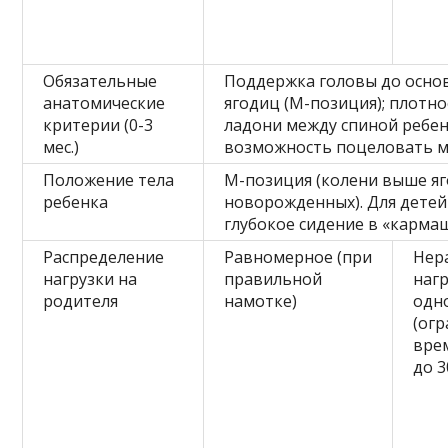
Обязательные
Поддержка головы до основ
анатомические
ягодиц (М-позиция); плотн
критерии (0-3
ладони между спиной ребен
мес.)
возможность поцеловать м
Положение тела
М-позиция (колени выше яг
ребенка
новорожденных). Для детей 
глубокое сидение в «карма
Распределение
Равномерное (при
Нер
нагрузки на
правильной
нагр
родителя
намотке)
одн
(ог
вре
до 3