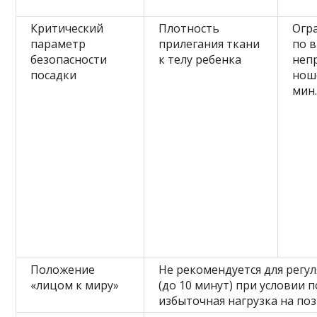
Критический
Плотность
Огр
параметр
прилегания ткани
по 
безопасности
к телу ребенка
неп
посадки
нош
мин.
Положение
Не рекомендуется для регу
«лицом к миру»
(до 10 минут) при условии 
избыточная нагрузка на по