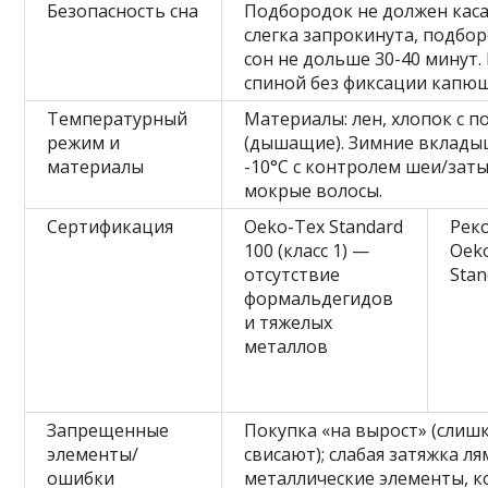
Безопасность сна
Подбородок не должен касат
слегка запрокинута, подбо
сон не дольше 30-40 минут.
спиной без фиксации капю
Температурный
Материалы: лен, хлопок с 
режим и
(дышащие). Зимние вкладыш
материалы
-10°C с контролем шеи/заты
мокрые волосы.
Сертификация
Oeko-Tex Standard
Рек
100 (класс 1) —
Oek
отсутствие
Stan
формальдегидов
и тяжелых
металлов
Запрещенные
Покупка «на вырост» (слиш
элементы/
свисают); слабая затяжка л
ошибки
металлические элементы, 