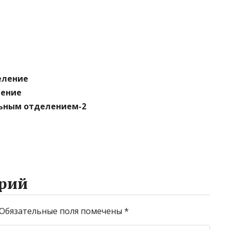
еление
ление
льным отделением-2
рий
Обязательные поля помечены
*