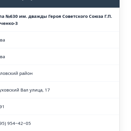
а №630 им. дважды Героя Советского Союза Г.П.
ченко-3
ва
ва
ловский район
уховский Вал улица, 17
91
495) 954‒42‒05