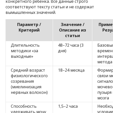
конкретного ребенка. Все данные строго
соответствуют тексту статьи и не содержат
вымышленных значений.
Параметр /
Значение /
Приме
Критерий
Описание из
Резу
статьи
Длительность
48–72 часа (3
Базовы
методики «за
дня)
времен
выходные»
интерв
метода
Средний возраст
18–24 месяца
Формир
физиологического
связи 
созревания
сигнал
(миелинизация
мочево
нервных волокон)
пузыря 
мозга
Способность
1,5–2 часа
Необхо
удерживать мочу
условие