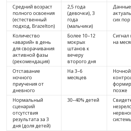
Средний возраст
2,5 года
Данны
полного освоения
(девочки), 3
актуал
(естественный
года
сих пор
подход, Brazelton)
(мальчики)
Количество
Более 10–12
Сигнал 
«аварий» в день
мокрых
на меся
для сворачивания
штанов к
активной фазы
вечеру
(рекомендация)
второго дня
Отставание
На 3–6
Ночной
ночного
месяцев
контро
приучения от
формир
дневного
позже
Нормальный
30–40% детей
Свидет
сценарий
незрел
отсутствия
нервно
результата за 3
систем
дня (доля детей)