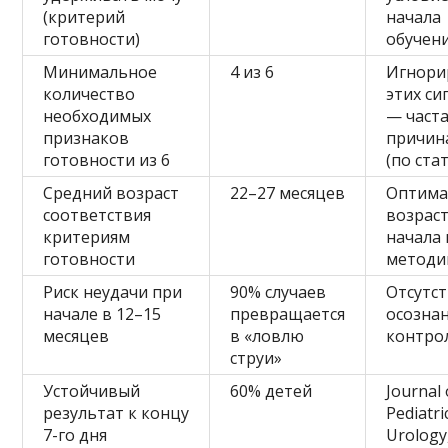
(критерий
начала
готовности)
обучен
Минимальное
4 из 6
Игнори
количество
этих си
необходимых
— част
признаков
причин
готовности из 6
(по ста
Средний возраст
22–27 месяцев
Оптим
соответствия
возраст
критериям
начала 
готовности
методи
Риск неудачи при
90% случаев
Отсутс
начале в 12–15
превращается
осозна
месяцев
в «ловлю
контро
струи»
Устойчивый
60% детей
Journal 
результат к концу
Pediatri
7-го дня
Urology