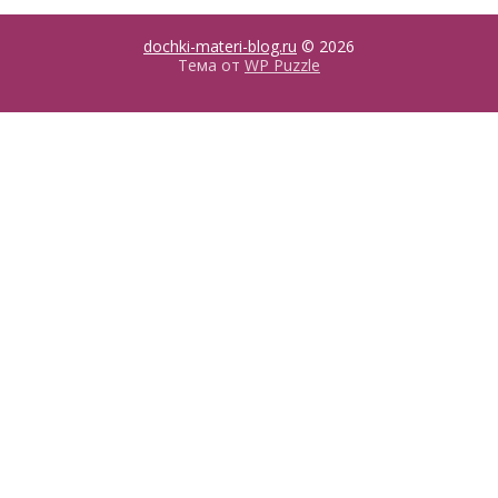
dochki-materi-blog.ru
© 2026
Тема от
WP Puzzle