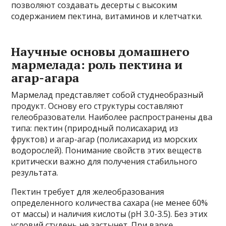
позволяют создавать десерты с высоким
содержанием пектина, витаминов и клетчатки.
Научные основы домашнего
мармелада: роль пектина и
агар-агара
Мармелад представляет собой студнеобразный
продукт. Основу его структуры составляют
гелеобразователи. Наиболее распространены два
типа: пектин (природный полисахарид из
фруктов) и агар-агар (полисахарид из морских
водорослей). Понимание свойств этих веществ
критически важно для получения стабильного
результата.
Пектин требует для желеобразования
определенного количества сахара (не менее 60%
от массы) и наличия кислоты (pH 3.0-3.5). Без этих
условий студень не застынет. При варке