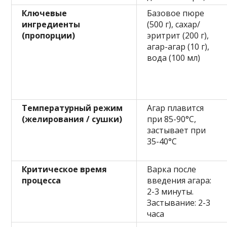
Ключевые
Базовое пюре
ингредиенты
(500 г), сахар/
(пропорции)
эритрит (200 г),
агар-агар (10 г),
вода (100 мл)
Температурный режим
Агар плавится
(желирования / сушки)
при 85-90°C,
застывает при
35-40°C
Критическое время
Варка после
процесса
введения агара:
2-3 минуты.
Застывание: 2-3
часа