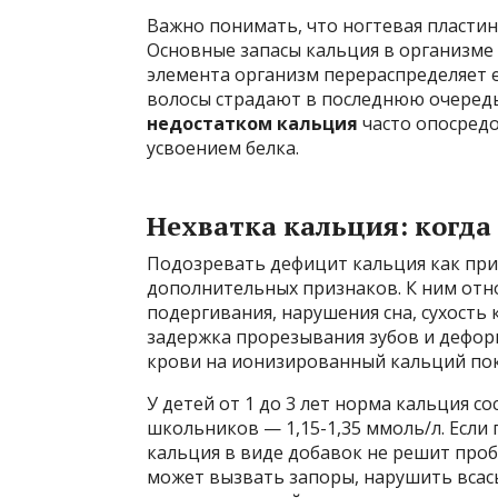
Важно понимать, что ногтевая пластин
Основные запасы кальция в организме с
элемента организм перераспределяет е
волосы страдают в последнюю очередь
недостатком кальция
часто опосред
усвоением белка.
Нехватка кальция: когда
Подозревать дефицит кальция как пр
дополнительных признаков. К ним отн
подергивания, нарушения сна, сухость 
задержка прорезывания зубов и деформ
крови на ионизированный кальций по
У детей от 1 до 3 лет норма кальция со
школьников — 1,15-1,35 ммоль/л. Если
кальция в виде добавок не решит пробл
может вызвать запоры, нарушить всас