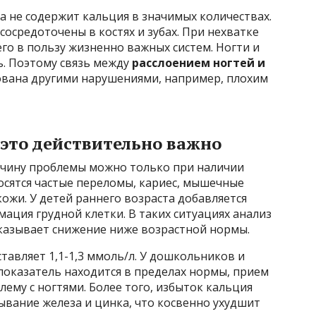
а не содержит кальция в значимых количествах.
осредоточены в костях и зубах. При нехватке
го в пользу жизненно важных систем. Ногти и
. Поэтому связь между
расслоением ногтей и
ована другими нарушениями, например, плохим
 это действительно важно
ичину проблемы можно только при наличии
осятся частые переломы, кариес, мышечные
кожи. У детей раннего возраста добавляется
ация грудной клетки. В таких ситуациях анализ
казывает снижение ниже возрастной нормы.
ставляет 1,1-1,3 ммоль/л. У дошкольников и
 показатель находится в пределах нормы, прием
ему с ногтями. Более того, избыток кальция
ывание железа и цинка, что косвенно ухудшит