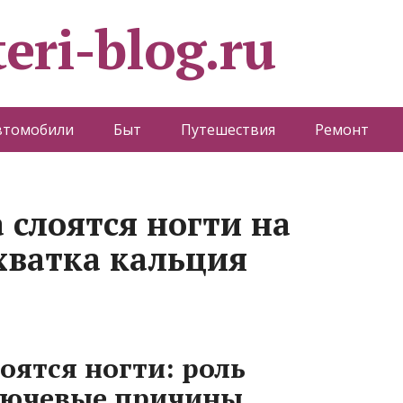
eri-blog.ru
втомобили
Быт
Путешествия
Ремонт
 слоятся ногти на
хватка кальция
оятся ногти: роль
ключевые причины