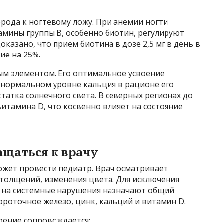
рода к ногтевому ложу. При анемии ногти
амины группы B, особенно биотин, регулируют
казано, что прием биотина в дозе 2,5 мг в день в
ие на 25%.
ым элементом. Его оптимальное усвоение
 нормальном уровне кальция в рационе его
татка солнечного света. В северных регионах до
итамина D, что косвенно влияет на состояние
ащаться к врачу
ожет провести педиатр. Врач осматривает
утолщений, изменения цвета. Для исключения
ии на системные нарушения назначают общий
ороточное железо, цинк, кальций и витамин D.
лоение сопровождается: