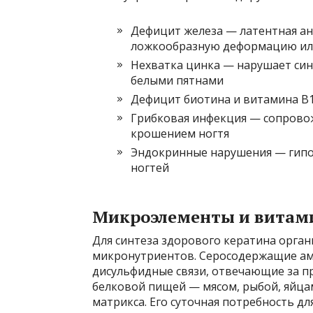
Дефицит железа — латентная ан
ложкообразную деформацию ил
Нехватка цинка — нарушает синт
белыми пятнами
Дефицит биотина и витамина B1
Грибковая инфекция — сопрово
крошением ногтя
Эндокринные нарушения — гипот
ногтей
Микроэлементы и витами
Для синтеза здорового кератина орга
микронутриентов. Серосодержащие а
дисульфидные связи, отвечающие за пр
белковой пищей — мясом, рыбой, яйцам
матрикса. Его суточная потребность для