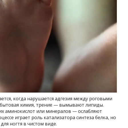
ется, когда нарушается адгезия между роговыми
 бытовая химия, трение — вымывают липиды.
х аминокислот или минералов — ослабляют
цессе играет роль катализатора синтеза белка, но
для ногтя в чистом виде.