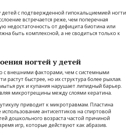
 у детей с подтвержденной гипокальциемией ногти
сслоение встречается реже, чем поперечная
вую недостаточность от дефицита биотина или
лжна быть комплексной, а не сводиться только к
ения ногтей у детей
но с внешними факторами, чем с системными
ти растут быстрее, но их структура более рыхлая.
мытья рук и купания нарушает липидный барьер.
тавляя микротрещины между слоями кератина.
кутикулу приводит к микротравмам. Пластина
ое использование антисептиков на спиртовой
етей дошкольного возраста частой причиной
время игр, которые действуют как абразив.