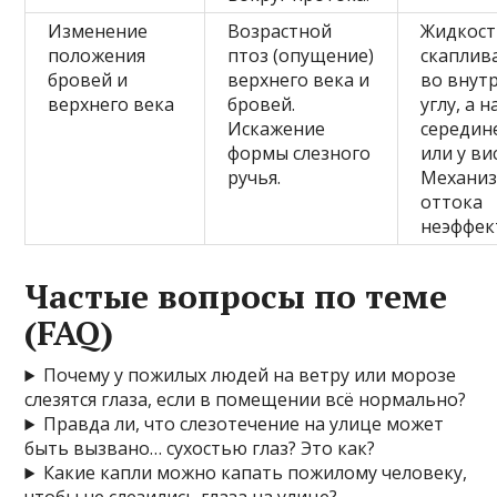
Изменение
Возрастной
Жидкост
положения
птоз (опущение)
скаплив
бровей и
верхнего века и
во внут
верхнего века
бровей.
углу, а н
Искажение
середин
формы слезного
или у ви
ручья.
Механи
оттока
неэффек
Частые вопросы по теме
(FAQ)
Почему у пожилых людей на ветру или морозе
слезятся глаза, если в помещении всё нормально?
Правда ли, что слезотечение на улице может
быть вызвано… сухостью глаз? Это как?
Какие капли можно капать пожилому человеку,