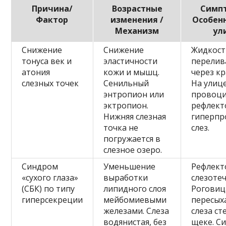
Причина/
Возрастные
Симп
Фактор
изменения /
Особен
Механизм
ул
Снижение
Снижение
Жидкост
тонуса век и
эластичности
перелив
атония
кожи и мышц.
через кр
слезных точек
Сенильный
На улиц
энтропион или
провоци
эктропион.
рефлек
Нижняя слезная
гиперп
точка не
слез.
погружается в
слезное озеро.
Синдром
Уменьшение
Рефлект
«сухого глаза»
выработки
слезотеч
(СБК) по типу
липидного слоя
Роговиц
гиперсекреции
мейбомиевыми
пересых
железами. Слеза
слеза ст
водянистая, без
щеке. С