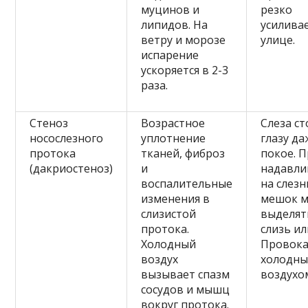
муцинов и
резко
липидов. На
усиливае
ветру и морозе
улице.
испарение
ускоряется в 2-3
раза.
Стеноз
Возрастное
Слеза ст
носослезного
уплотнение
глазу да
протока
тканей, фиброз
покое. 
(дакриостеноз)
и
надавли
воспалительные
на слез
изменения в
мешок 
слизистой
выделят
протока.
слизь ил
Холодный
Провок
воздух
холодн
вызывает спазм
воздухо
сосудов и мышц
вокруг протока.