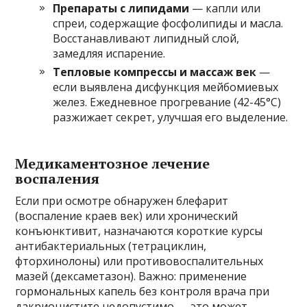
Препараты с липидами
— капли или
спреи, содержащие фосфолипиды и масла.
Восстанавливают липидный слой,
замедляя испарение.
Тепловые компрессы и массаж век
—
если выявлена дисфункция мейбомиевых
желез. Ежедневное прогревание (42-45°C)
разжижает секрет, улучшая его выделение.
Медикаментозное лечение
воспаления
Если при осмотре обнаружен блефарит
(воспаление краев век) или хронический
конъюнктивит, назначаются короткие курсы
антибактериальных (тетрациклин,
фторхинолоны) или противовоспалительных
мазей (дексаметазон). Важно: применение
гормональных капель без контроля врача при
дакриоцистите недопустимо — это может