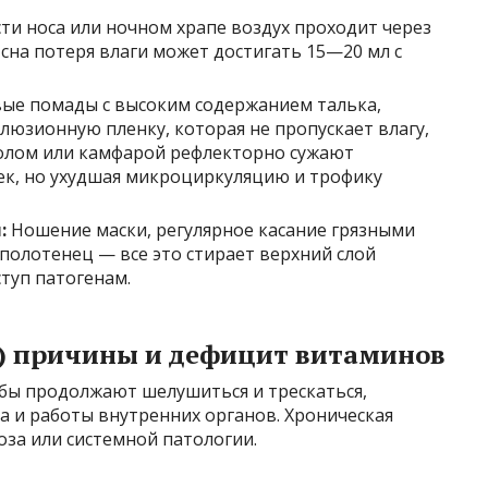
и носа или ночном храпе воздух проходит через
в сна потеря влаги может достигать 15—20 мл с
ые помады с высоким содержанием талька,
люзионную пленку, которая не пропускает влагу,
нтолом или камфарой рефлекторно сужают
ек, но ухудшая микроциркуляцию и трофику
:
Ношение маски, регулярное касание грязными
полотенец — все это стирает верхний слой
туп патогенам.
) причины и дефицит витаминов
убы продолжают шелушиться и трескаться,
 и работы внутренних органов. Хроническая
за или системной патологии.