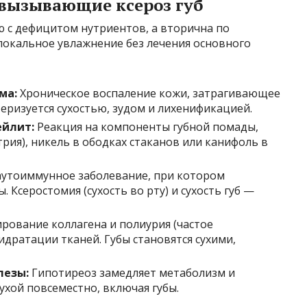
 вызывающие ксероз губ
ую с дефицитом нутриентов, а вторична по
 локальное увлажнение без лечения основного
ма:
Хроническое воспаление кожи, затрагивающее
еризуется сухостью, зудом и лихенификацией.
ейлит:
Реакция на компоненты губной помады,
трия), никель в ободках стаканов или канифоль в
утоиммунное заболевание, при котором
 Ксеростомия (сухость во рту) и сухость губ —
рование коллагена и полиурия (частое
идратации тканей. Губы становятся сухими,
лезы:
Гипотиреоз замедляет метаболизм и
ухой повсеместно, включая губы.