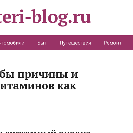
eri-blog.ru
втомобили
Быт
Путешествия
Ремонт
убы причины и
витаминов как