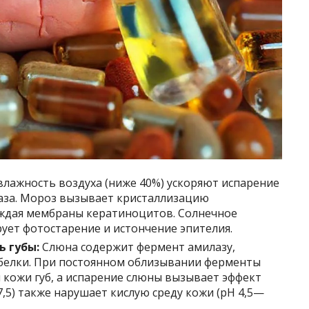
влажность воздуха (ниже 40%) ускоряют испарение
раза. Мороз вызывает кристаллизацию
ждая мембраны кератиноцитов. Солнечное
ует фотостарение и истончение эпителия.
ь губы:
Слюна содержит фермент амилазу,
белки. При постоянном облизывании ферменты
кожи губ, а испарение слюны вызывает эффект
,5) также нарушает кислую среду кожи (pH 4,5—