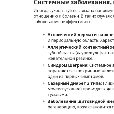
Системные заболевания,
Иногда сухость губ не связана напрям
отношению к болезни. В таких случаях
заболевания неэффективно.
Атопический дерматит и экзе
и периоральную область. Характ
Аллергический контактный х
зубной пасты (лаурилсульфат на
жевательной резинке.
Синдром Шегрена:
Системное а
поражаются экзокринные железы.
одни из первых симптомов.
Сахарный диабет 2 типа:
Глики
мочеиспускание) приводят к дег
тусклыми.
Заболевания щитовидной же
регенерацию, кожа становится с