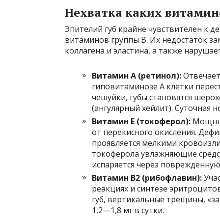
Нехватка каких витамино
Эпителий губ крайне чувствителен к 
витаминов группы B. Их недостаток за
коллагена и эластина, а также наруша
Витамин A (ретинол):
Отвечает
гиповитаминозе A клетки перес
чешуйки, губы становятся шерох
(ангулярный хейлит). Суточная 
Витамин E (токоферол):
Мощный
от перекисного окисления. Дефи
проявляется мелкими кровоизли
токоферола увлажняющие средст
испаряется через поврежденную
Витамин B2 (рибофлавин):
Учас
реакциях и синтезе эритроцитов
губ, вертикальные трещины, «за
1,2—1,8 мг в сутки.