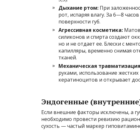
Дыхание ртом:
При заложенност
рот, испаряя влагу. За 6—8 часо
поверхности губ.
Агрессивная косметика:
Матов
силиконов и спирта создают окк
но и не отдает ее. Блески с ме
капилляры, временно снимая от
тканей.
Механическая травматизация
руками, использование жестких 
кератиноцитов и открывает дос
Эндогенные (внутренние
Если внешние факторы исключены, а г
необходимо провести ревизию рациона
сухость — частый маркер гиповитамино