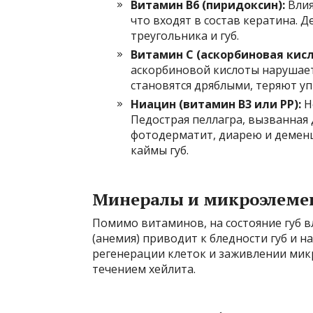
Витамин B6 (пиридоксин):
Влия
что входят в состав кератина. 
треугольника и губ.
Витамин C (аскорбиновая кисл
аскорбиновой кислоты нарушает
становятся дряблыми, теряют уп
Ниацин (витамин B3 или PP):
Н
Педострая пеллагра, вызванная
фотодерматит, диарею и деменц
каймы губ.
Минералы и микроэлеме
Помимо витаминов, на состояние губ в
(анемия) приводит к бледности губ и 
регенерации клеток и заживлении мик
течением хейлита.