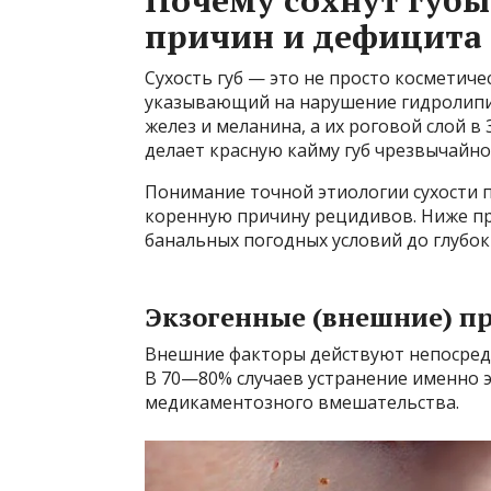
Почему сохнут губы
причин и дефицита
Сухость губ — это не просто косметиче
указывающий на нарушение гидролипи
желез и меланина, а их роговой слой в 
делает красную кайму губ чрезвычайно
Понимание точной этиологии сухости п
коренную причину рецидивов. Ниже пр
банальных погодных условий до глубо
Экзогенные (внешние) п
Внешние факторы действуют непосредс
В 70—80% случаев устранение именно э
медикаментозного вмешательства.