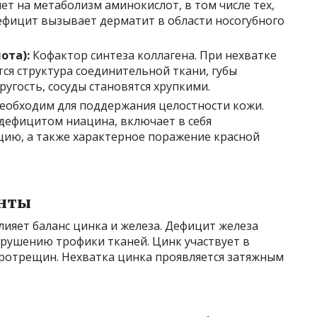
ет на метаболизм аминокислот, в том числе тех,
Дефицит вызывает дерматит в области носогубного
ота):
Кофактор синтеза коллагена. При нехватке
ся структура соединительной ткани, губы
ругость, сосуды становятся хрупкими.
еобходим для поддержания целостности кожи.
 дефицитом ниацина, включает в себя
ию, а также характерное поражение красной
нты
лияет баланс цинка и железа. Дефицит железа
нарушению трофики тканей. Цинк участвует в
ротрещин. Нехватка цинка проявляется затяжным