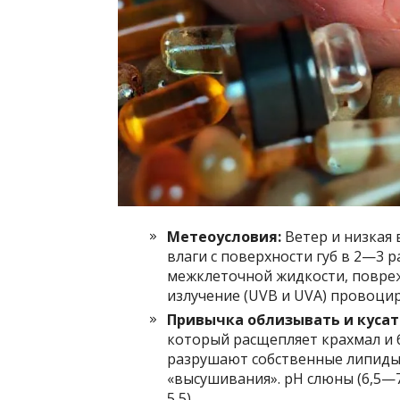
Метеоусловия:
Ветер и низкая 
влаги с поверхности губ в 2—3 
межклеточной жидкости, повре
излучение (UVB и UVA) провоцир
Привычка облизывать и кусат
который расщепляет крахмал и 
разрушают собственные липиды 
«высушивания». pH слюны (6,5—7
5,5).