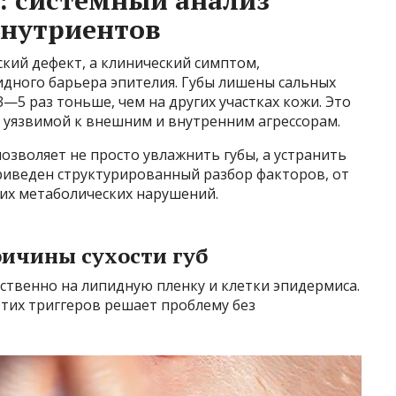
: системный анализ
 нутриентов
ский дефект, а клинический симптом,
дного барьера эпителия. Губы лишены сальных
3—5 раз тоньше, чем на других участках кожи. Это
 уязвимой к внешним и внутренним агрессорам.
озволяет не просто увлажнить губы, а устранить
иведен структурированный разбор факторов, от
ких метаболических нарушений.
ричины сухости губ
твенно на липидную пленку и клетки эпидермиса.
тих триггеров решает проблему без