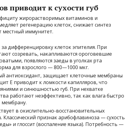
в приводит к сухости губ
дефициту жирорастворимых витаминов и
медляет регенерацию клеток, снижает синтез
ет местный иммунитет.
 за дифференцировку клеток эпителия. При
тают созревать, накапливаются ороговевшие
оватыми, появляются заеды в уголках рта
норма для взрослого — 800—1000 мкг.
 антиоксидант, защищает клеточные мембраны
цит E приводит к ломкости капилляров, что
яниями и синюшностью губ. При нехватке
ва работают неэффективно, так как влага быстро
 мембрану.
твует в окислительно-восстановительных
. Классический признак арибофлавиноза — сухость
еды» и глоссит (воспаление языка). Потребность —