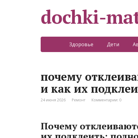
dochki-mat
Здоровье
Дети
А
почему отклеива
и как их подкле
24 июня 2026
Ремонт
Комментарии: 0
Почему отклеиваютс
их подклеить: полн