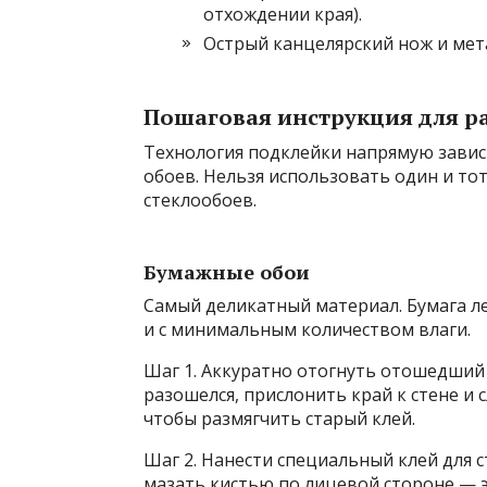
отхождении края).
Острый канцелярский нож и мет
Пошаговая инструкция для р
Технология подклейки напрямую завис
обоев. Нельзя использовать один и то
стеклообоев.
Бумажные обои
Самый деликатный материал. Бумага ле
и с минимальным количеством влаги.
Шаг 1. Аккуратно отогнуть отошедший 
разошелся, прислонить край к стене и
чтобы размягчить старый клей.
Шаг 2. Нанести специальный клей для 
мазать кистью по лицевой стороне — э