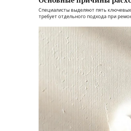
Основные причины расх
Специалисты выделяют пять ключевых 
требует отдельного подхода при ремон