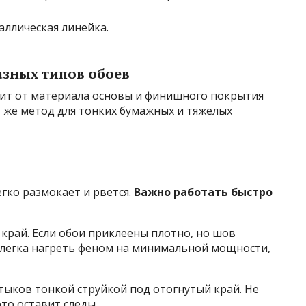
аллическая линейка.
азных типов обоев
ит от материала основы и финишного покрытия
т же метод для тонких бумажных и тяжелых
гко размокает и рвется.
Важно работать быстро
край. Если обои приклеены плотно, но шов
 слегка нагреть феном на минимальной мощности,
стыков тонкой струйкой под отогнутый край. Не
то оставит следы.