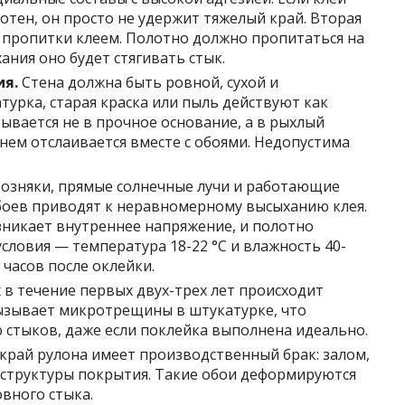
тен, он просто не удержит тяжелый край. Вторая
пропитки клеем. Полотно должно пропитаться на
ания оно будет стягивать стык.
ия.
Стена должна быть ровной, сухой и
турка, старая краска или пыль действуют как
ывается не в прочное основание, а в рыхлый
нем отслаивается вместе с обоями. Недопустима
озняки, прямые солнечные лучи и работающие
боев приводят к неравномерному высыханию клея.
зникает внутреннее напряжение, и полотно
словия — температура 18-22 °C и влажность 40-
 часов после оклейки.
 в течение первых двух-трех лет происходит
вызывает микротрещины в штукатурке, что
 стыков, даже если поклейка выполнена идеально.
край рулона имеет производственный брак: залом,
структуры покрытия. Такие обои деформируются
овного стыка.