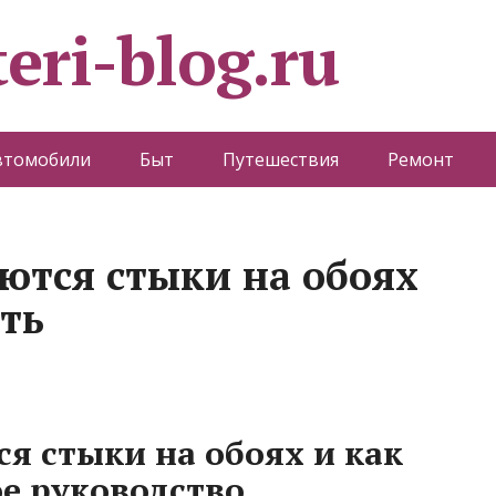
eri-blog.ru
втомобили
Быт
Путешествия
Ремонт
ются стыки на обоях
ить
я стыки на обоях и как
ое руководство