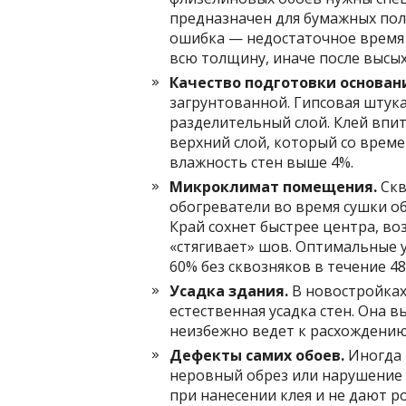
предназначен для бумажных поло
ошибка — недостаточное время 
всю толщину, иначе после высых
Качество подготовки основан
загрунтованной. Гипсовая штука
разделительный слой. Клей впит
верхний слой, который со време
влажность стен выше 4%.
Микроклимат помещения.
Скв
обогреватели во время сушки о
Край сохнет быстрее центра, во
«стягивает» шов. Оптимальные у
60% без сквозняков в течение 48
Усадка здания.
В новостройках
естественная усадка стен. Она 
неизбежно ведет к расхождению
Дефекты самих обоев.
Иногда 
неровный обрез или нарушение 
при нанесении клея и не дают р