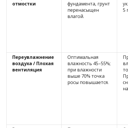
отмостки
фундамента, грунт
ук
перенасыщен
5 
влагой.
Переувлажнение
Оптимальная
Пр
воздуха / Плохая
влажность 45–55%;
в
вентиляция
при влажности
то
выше 70% точка
П
росы повышается.
с
на