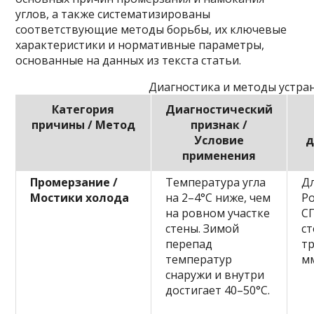
углов, а также систематизированы
соответствующие методы борьбы, их ключевые
характеристики и нормативные параметры,
основанные на данных из текста статьи.
Диагностика и методы устран
Категория
Диагностический
причины / Метод
признак /
Условие
д
применения
Промерзание /
Температура угла
Д
Мостики холода
на 2–4°C ниже, чем
Ро
на ровном участке
С
стены. Зимой
ст
перепад
тр
температур
мм
снаружи и внутри
достигает 40–50°C.