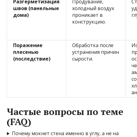
Разгерметизация
Продувание,
С
швов (панельные
холодный воздух
уд
дома)
проникает в
гл
конструкцию.
Поражение
Обработка после
И
плесенью
устранения причин
п
(последствие)
сырости.
о
ч
а
с
х
ан
Частые вопросы по теме
(FAQ)
Почему мокнет стена именно в углу, а не на