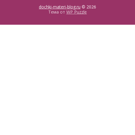
dochki-materi-blog.ru
© 2026
Тема от
WP Puzzle