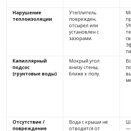
Нарушение
Утеплитель
М
теплоизоляции
поврежден,
п
отсырел или
5%
установлен с
т
зазорами.
св
Э
па
Капиллярный
Мокрый угол
В
подсос
внизу стены,
п
(грунтовые воды)
ближе к полу.
вы
м
Отсутствие /
Вода с крыши не
Ш
повреждение
отводится от
— 