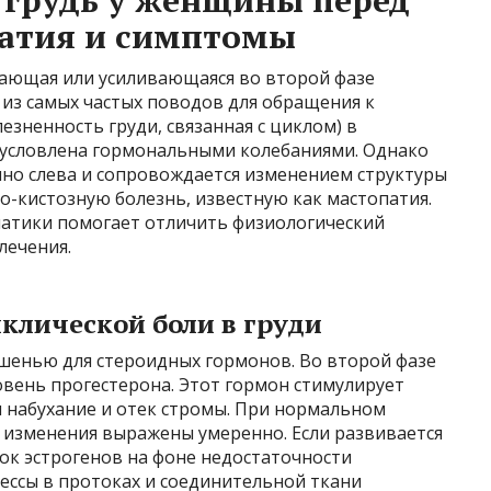
 грудь у женщины перед
атия и симптомы
кающая или усиливающаяся во второй фазе
 из самых частых поводов для обращения к
езненность груди, связанная с циклом) в
условлена гормональными колебаниями. Однако
нно слева и сопровождается изменением структуры
-кистозную болезнь, известную как мастопатия.
атики помогает отличить физиологический
лечения.
клической боли в груди
шенью для стероидных гормонов. Во второй фазе
овень прогестерона. Этот гормон стимулирует
я набухание и отек стромы. При нормальном
и изменения выражены умеренно. Если развивается
ок эстрогенов на фоне недостаточности
ессы в протоках и соединительной ткани