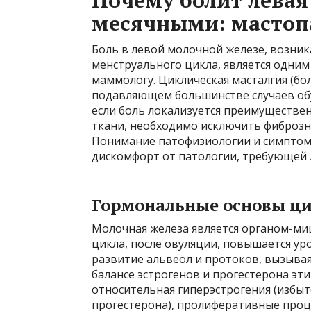
Почему болит левая
месячными: мастоп
Боль в левой молочной железе, возни
менструального цикла, является одним
маммологу. Циклическая масталгия (бол
подавляющем большинстве случаев об
если боль локализуется преимуществе
ткани, необходимо исключить фиброзно
Понимание патофизиологии и симптом
дискомфорт от патологии, требующей 
Гормональные основы ци
Молочная железа является органом-ми
цикла, после овуляции, повышается ур
развитие альвеол и протоков, вызыва
балансе эстрогенов и прогестерона эт
относительная гиперэстрогения (избыт
прогестерона), пролиферативные проц