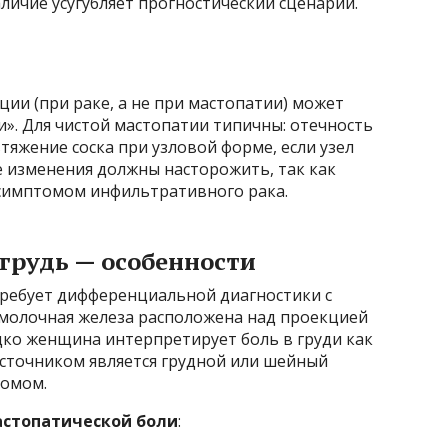
личие усугубляет прогностический сценарий.
ии (при раке, а не при мастопатии) может
». Для чистой мастопатии типичны: отечность
тяжение соска при узловой форме, если узел
е изменения должны насторожить, так как
 симптомом инфильтративного рака.
 грудь — особенности
требует дифференциальной диагностики с
молочная железа расположена над проекцией
едко женщина интерпретирует боль в груди как
источником является грудной или шейный
ромом.
астопатической боли
: