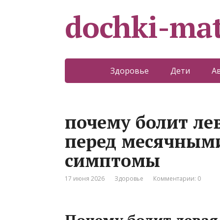
dochki-mat
Здоровье
Дети
А
почему болит ле
перед месячным
симптомы
17 июня 2026
Здоровье
Комментарии: 0