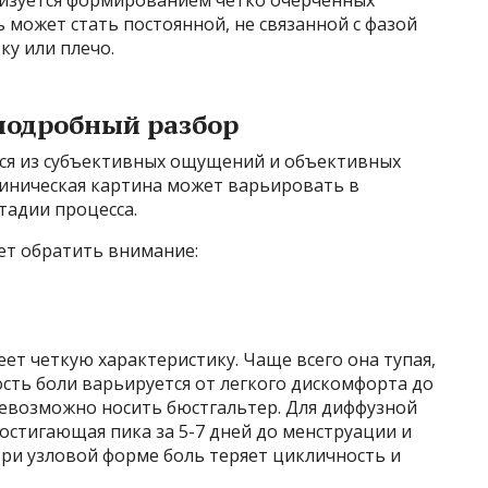
изуется формированием четко очерченных
ь может стать постоянной, не связанной с фазой
ку или плечо.
подробный разбор
ся из субъективных ощущений и объективных
линическая картина может варьировать в
тадии процесса.
ет обратить внимание:
ет четкую характеристику. Чаще всего она тупая,
ть боли варьируется от легкого дискомфорта до
невозможно носить бюстгальтер. Для диффузной
остигающая пика за 5-7 дней до менструации и
ри узловой форме боль теряет цикличность и