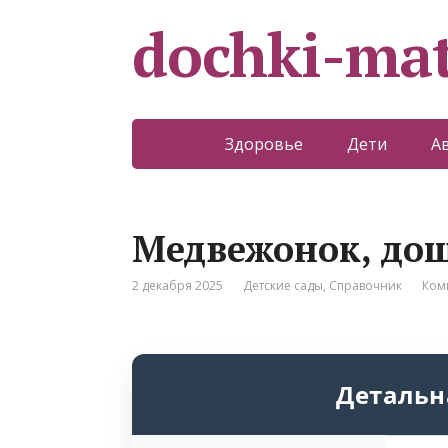
dochki-mat
Здоровье
Дети
А
Медвежонок, дош
2 декабря 2025
Детские сады
,
Справочник
Ком
Детальн