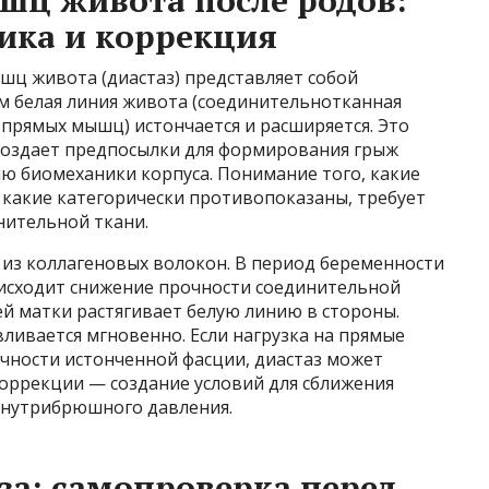
шц живота после родов:
ика и коррекция
ц живота (диастаз) представляет собой
м белая линия живота (соединительнотканная
прямых мышц) истончается и расширяется. Это
 создает предпосылки для формирования грыж
ию биомеханики корпуса. Понимание того, какие
 какие категорически противопоказаны, требует
нительной ткани.
 из коллагеновых волокон. В период беременности
исходит снижение прочности соединительной
й матки растягивает белую линию в стороны.
вливается мгновенно. Если нагрузка на прямые
ности истонченной фасции, диастаз может
оррекции — создание условий для сближения
внутрибрюшного давления.
за: самопроверка перед