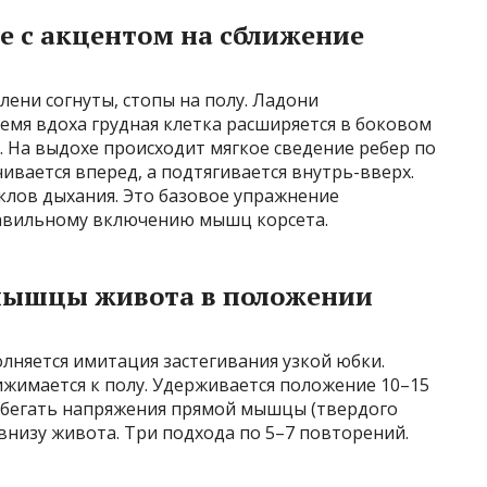
 с акцентом на сближение
лени согнуты, стопы на полу. Ладони
ремя вдоха грудная клетка расширяется в боковом
. На выдохе происходит мягкое сведение ребер по
ивается вперед, а подтягивается внутрь-вверх.
клов дыхания. Это базовое упражнение
равильному включению мышц корсета.
мышцы живота в положении
лняется имитация застегивания узкой юбки.
ижимается к полу. Удерживается положение 10–15
избегать напряжения прямой мышцы (твердого
 внизу живота. Три подхода по 5–7 повторений.