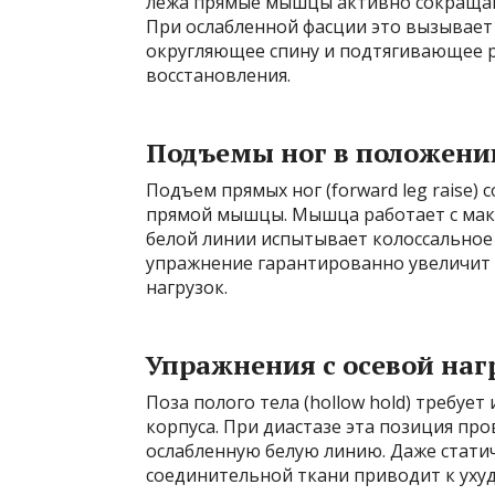
лежа прямые мышцы активно сокращаю
При ослабленной фасции это вызывает
округляющее спину и подтягивающее ре
восстановления.
Подъемы ног в положени
Подъем прямых ног (forward leg raise)
прямой мышцы. Мышца работает с мак
белой линии испытывает колоссальное р
упражнение гарантированно увеличит 
нагрузок.
Упражнения с осевой нагр
Поза полого тела (hollow hold) требуе
корпуса. При диастазе эта позиция пр
ослабленную белую линию. Даже стати
соединительной ткани приводит к уху