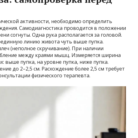
зической активности, необходимо определить
ождения. Самодиагностика проводится в положении
лени согнуты. Одна рука располагается за головой.
рединную линию живота чуть выше пупка.
леч (неполное скручивание). При наличии
убление между краями мышц. Измеряется ширина
х: выше пупка, на уровне пупка, ниже пупка.
ие до 2–2,5 см. Расхождение более 2,5 см требует
онсультации физического терапевта.