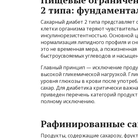
Пищевые ограничен
2 типа: фундамент
Сахарный диабет 2 типа представляет
клетки организма теряют чувствительн
инсулинорезистентностью. Основной ц
нормализация липидного профиля и сни
это не временная мера, а пожизненная
быстроусвояемых углеводов и насыще
Главный принцип — исключение продук
высокой гликемической нагрузкой. Гл
уровня глюкозы в крови после употреб
сахар. Для диабетика критически важна
приведен перечень категорий продукт
полному исключению.
Рафинированные сах
Продукты, содержащие сахарозу, фрукто