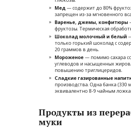
глюкозы.
Мед
— содержит до 80% фруктоз
запрещен из-за мгновенного вс
Варенье, джемы, конфитюры
—
фруктозы. Термическая обработк
Шоколад молочный и белый
—
только горький шоколад с содер
20 граммов в день.
Мороженое
— помимо сахара со
углеводов и насыщенных жиров.
повышению триглицеридов.
Сладкие газированные напит
производства. Одна банка (330 
эквивалентно 8-9 чайным ложка
Продукты из перера
муки