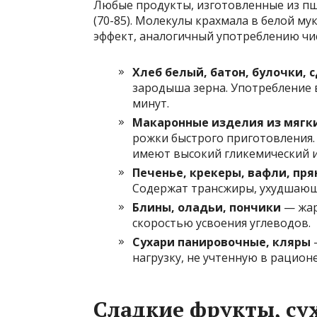
Любые продукты, изготовленные из пш
(70-85). Молекулы крахмала в белой му
эффект, аналогичный употреблению чис
Хлеб белый, батон, булочки, 
зародыша зерна. Употребление 
минут.
Макаронные изделия из мягк
рожки быстрого приготовления. 
имеют высокий гликемический и
Печенье, крекеры, вафли, пр
Содержат трансжиры, ухудшающи
Блины, оладьи, пончики
— жар
скоростью усвоения углеводов.
Сухари панировочные, кляры
—
нагрузку, не учтенную в рационе
Сладкие фрукты, су