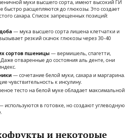
еничной муки высшего сорта, имеют высокий ГИ
ке быстро расщепляются до глюкозы. Это создает
того сахара. Список запрещенных позиций:
сдоба
— мука высшего сорта лишена клетчатки и
вызывает резкий скачок глюкозы через 30-40
их сортов пшеницы
— вермишель, спагетти,
Даже отваренные до состояния аль денте, они
ндекс.
яники
— сочетание белой муки, сахара и маргарина.
е чувствительность к инсулину.
еное тесто на белой муке обладает максимальной
 используются в готовке, но создают углеводную
.
хофрукты и некоторые