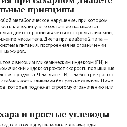
ия при сахарном диабете
альные принципы
 собой метаболическое нарушение, при котором
ость к инсулину. Это состояние называется
елью диетотерапии является контроль гликемии,
жение массы тела. Диета при диабете 2 типа —
 система питания, построенная на ограничении
нных жиров.
тов с высоким гликемическим индексом (ГИ) и
икемический индекс отражает скорость повышения
ления продукта. Чем выше ГИ, тем быстрее растет
 стабильность гликемии без резких скачков. Ниже
ов, которые подлежат строгому ограничению или
ара и простые углеводы
зу, глюкозу и другие моно- и дисахариды,