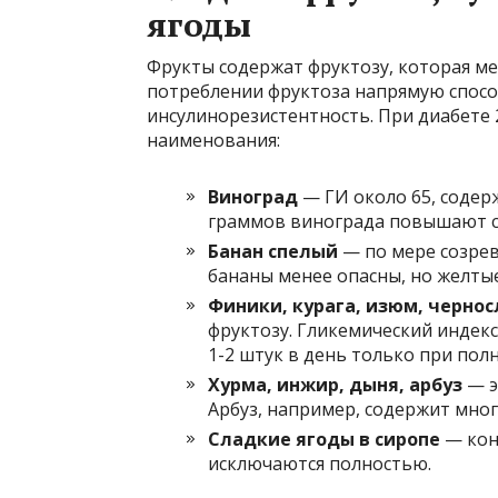
ягоды
Фрукты содержат фруктозу, которая ме
потреблении фруктоза напрямую способ
инсулинорезистентность. При диабете 
наименования:
Виноград
— ГИ около 65, содер
граммов винограда повышают са
Банан спелый
— по мере созрев
бананы менее опасны, но желты
Финики, курага, изюм, черно
фруктозу. Гликемический индекс
1-2 штук в день только при пол
Хурма, инжир, дыня, арбуз
— э
Арбуз, например, содержит много
Сладкие ягоды в сиропе
— кон
исключаются полностью.