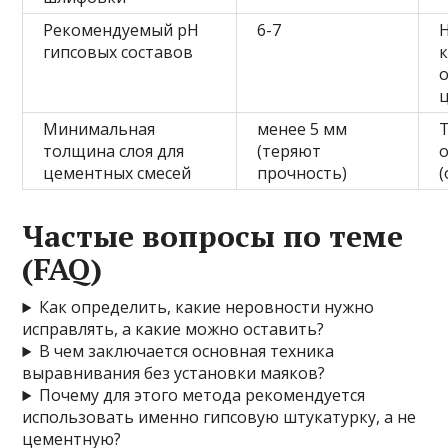
Рекомендуемый pH
6-7
гипсовых составов
к
ц
Минимальная
менее 5 мм
Т
толщина слоя для
(теряют
о
цементных смесей
прочность)
(
Частые вопросы по теме
(FAQ)
Как определить, какие неровности нужно
исправлять, а какие можно оставить?
В чем заключается основная техника
выравнивания без установки маяков?
Почему для этого метода рекомендуется
использовать именно гипсовую штукатурку, а не
цементную?