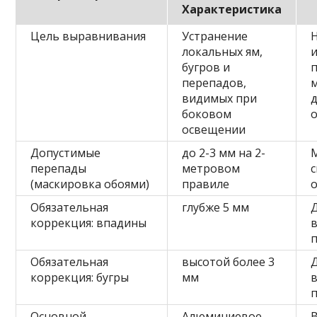
Характеристика
Цель выравнивания
Устранение
локальных ям,
бугров и
п
перепадов,
видимых при
боковом
освещении
Допустимые
до 2-3 мм на 2-
перепады
метровом
(маскировка обоями)
правиле
Обязательная
глубже 5 мм
коррекция: впадины
Обязательная
высотой более 3
коррекция: бугры
мм
Основной
Алюминиевое