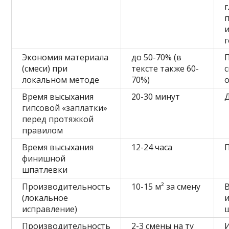
Экономия материала
до 50-70% (в
(смеси) при
тексте также 60-
локальном методе
70%)
Время высыхания
20-30 минут
Д
гипсовой «заплатки»
перед протяжкой
правилом
Время высыхания
12-24 часа
финишной
шпатлевки
Производительность
10-15 м² за смену
(локальное
исправление)
Производительность
2-3 смены на ту