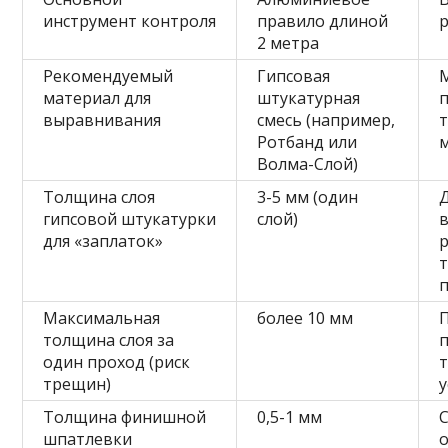
инструмент контроля
правило длиной
2 метра
Рекомендуемый
Гипсовая
материал для
штукатурная
выравнивания
смесь (например,
т
Ротбанд или
Волма-Слой)
Толщина слоя
3-5 мм (один
Д
гипсовой штукатурки
слой)
в
для «заплаток»
т
Максимальная
более 10 мм
толщина слоя за
один проход (риск
трещин)
Толщина финишной
0,5-1 мм
шпатлевки