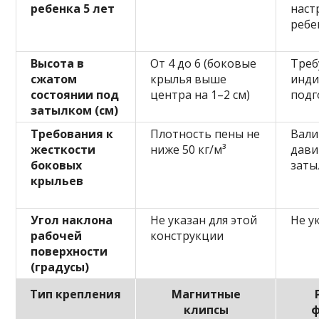
ребенка 5 лет
наст
ребе
Высота в
От 4 до 6 (боковые
Треб
сжатом
крылья выше
инди
состоянии под
центра на 1–2 см)
подг
затылком (см)
Требования к
Плотность пены не
Вали
жесткости
ниже 50 кг/м³
дави
боковых
заты
крыльев
Угол наклона
Не указан для этой
Не у
рабочей
конструкции
поверхности
(градусы)
Тип крепления
Магнитные
клипсы
ф