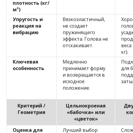
плотность (кг/
м³)
Упругость и
Вязкоэластичный,
Хоро
реакция на
не создает
голо
вибрацию
пружинящего
усад
эффекта. Голова не
прод
отскакивает.
веса
кг).
Ключевая
Медленно
Подх
особенность
принимает форму
для 
и возвращается в
подд
исходное
заты
положение.
Критерий /
Цельнокроеная
Дву
Геометрия
«бабочка» или
ко
«цветок»
Оценка для
Лучший выбор
Слож