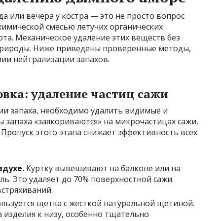
а или вечера у костра — это не просто вопрос
 химической смесью летучих органических
ота. Механическое удаление этих веществ без
природы. Ниже приведены проверенные методы,
мии нейтрализации запахов.
вка: удаление частиц сажи
ии запаха, необходимо удалить видимые и
 запаха «заякориваются» на микрочастицах сажи,
 Пропуск этого этапа снижает эффективность всех
здухе.
Куртку вывешивают на балконе или на
ь. Это удаляет до 70% поверхностной сажи.
встряхиваний.
льзуется щетка с жесткой натуральной щетиной.
 изделия к низу, особенно тщательно