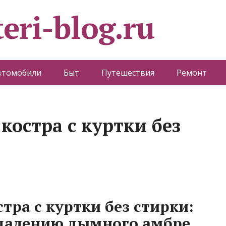
eri-blog.ru
втомобили
Быт
Путешествия
Ремонт
 костра с куртки без
стра с куртки без стирки:
удалению дымного амбре