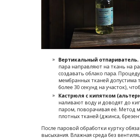
Вертикальный отпариватель.
пара направляют на ткань на ра
создавать облако пара. Процеду
мембранных тканей допустима т
более 30 секунд на участок), ч
Кастрюля с кипятком (альтер
наливают воду и доводят до кипе
паром, поворачивая её. Метод 
плотных тканей (джинса, брезент
После паровой обработки куртку обяз
высыхания. Влажная среда без вентиляц