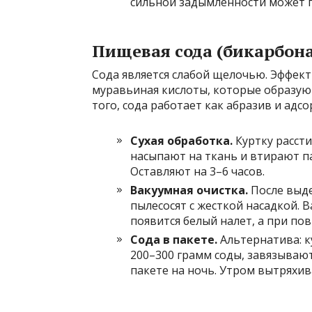
сильной задымленности может по
Пищевая сода (бикарбона
Сода является слабой щелочью. Эффект
муравьиная кислоты, которые образую
того, сода работает как абразив и адсо
Сухая обработка.
Куртку расст
насыпают на ткань и втирают па
Оставляют на 3–6 часов.
Вакуумная очистка.
После выде
пылесосят с жесткой насадкой. 
появится белый налет, а при п
Сода в пакете.
Альтернатива: к
200–300 грамм соды, завязывают
пакете на ночь. Утром вытряхив