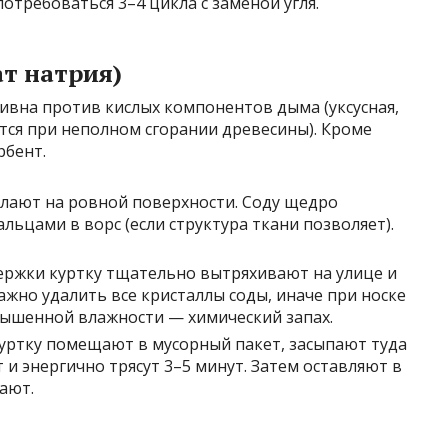
требоваться 3–4 цикла с заменой угля.
т натрия)
ивна против кислых компонентов дыма (уксусная,
тся при неполном сгорании древесины). Кроме
рбент.
илают на ровной поверхности. Соду щедро
льцами в ворс (если структура ткани позволяет).
ржки куртку тщательно вытряхивают на улице и
Важно удалить все кристаллы соды, иначе при носке
овышенной влажности — химический запах.
уртку помещают в мусорный пакет, засыпают туда
 и энергично трясут 3–5 минут. Затем оставляют в
ают.