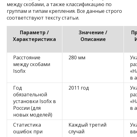
между скобами, а также классификацию по
группам и типам крепления. Все данные строго
соответствуют тексту статьи.
Параметр /
Значение /
П
Характеристика
Описание
Расстояние
280 мм
Ук
между скобами
ра
Isofix
«Н
в 
Год
2011 год
Ук
обязательной
ра
установки Isofix в
«Н
России (для
в 
новых моделей)
Статистика
Каждый третий
Ук
ошибок при
случай
вв