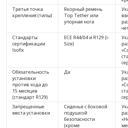
Третья точка
Якорный ремень
Ук
крепления (типы)
Top Tether или
вв
упорная нога
ра
че
Стандарты
ECE R44/04 и R129 (i-
Ук
сертификации
Size)
ра
Isofix
«С
ст
се
Обязательность
Да
Ук
установки
ра
против хода до
«С
15 месяцев
ст
(стандарт R129)
се
Запрещенные
Сиденье с боковой
Ук
места установки
подушкой
ра
безопасности
«Н
(кроме
ме