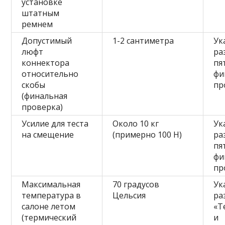
установке
штатным
ремнем
Допустимый
1-2 сантиметра
Ук
люфт
ра
коннектора
пя
относительно
фи
скобы
пр
(финальная
проверка)
Усилие для теста
Около 10 кг
Ук
на смещение
(примерно 100 Н)
ра
пя
фи
пр
Максимальная
70 градусов
Ук
температура в
Цельсия
ра
салоне летом
«Т
(термический
и