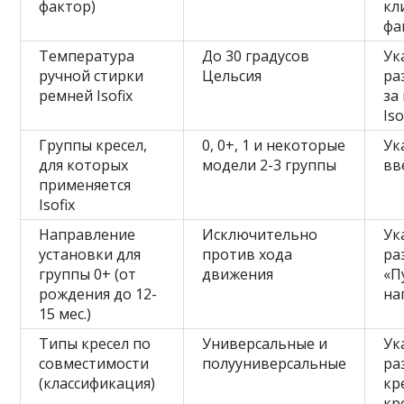
фактор)
кл
фа
Температура
До 30 градусов
Ук
ручной стирки
Цельсия
ра
ремней Isofix
за
Iso
Группы кресел,
0, 0+, 1 и некоторые
Ук
для которых
модели 2-3 группы
вв
применяется
Isofix
Направление
Исключительно
Ук
установки для
против хода
ра
группы 0+ (от
движения
«П
рождения до 12-
на
15 мес.)
Типы кресел по
Универсальные и
Ук
совместимости
полууниверсальные
ра
(классификация)
кр
кр