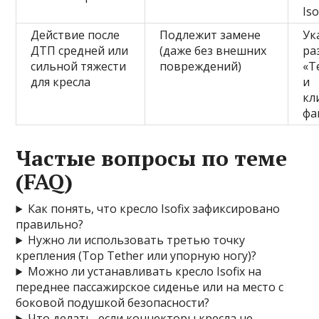
Iso
Действие после
Подлежит замене
Ук
ДТП средней или
(даже без внешних
ра
сильной тяжести
повреждений)
«Т
для кресла
и
кл
фа
Частые вопросы по теме
(FAQ)
Как понять, что кресло Isofix зафиксировано
правильно?
Нужно ли использовать третью точку
крепления (Top Tether или упорную ногу)?
Можно ли устанавливать кресло Isofix на
переднее пассажирское сиденье или на место с
боковой подушкой безопасности?
Что делать, если коннекторы кресла не