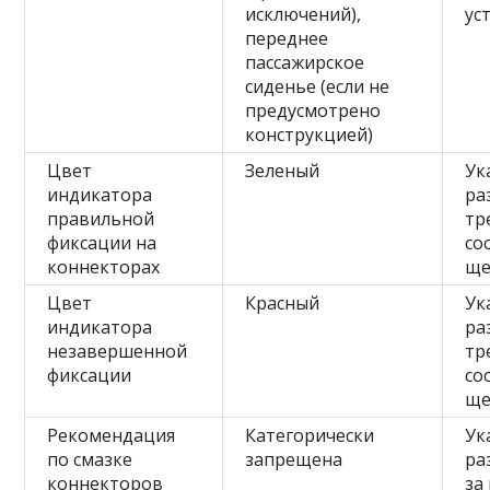
исключений),
ус
переднее
пассажирское
сиденье (если не
предусмотрено
конструкцией)
Цвет
Зеленый
Ук
индикатора
ра
правильной
тр
фиксации на
со
коннекторах
ще
Цвет
Красный
Ук
индикатора
ра
незавершенной
тр
фиксации
со
ще
Рекомендация
Категорически
Ук
по смазке
запрещена
ра
коннекторов
за