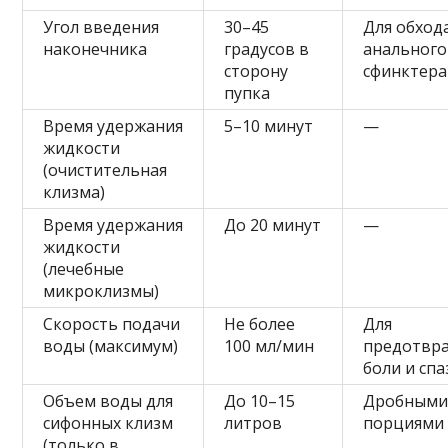
Угол введения
30–45
Для обход
наконечника
градусов в
анального
сторону
сфинктера
пупка
Время удержания
5–10 минут
—
жидкости
(очистительная
клизма)
Время удержания
До 20 минут
—
жидкости
(лечебные
микроклизмы)
Скорость подачи
Не более
Для
воды (максимум)
100 мл/мин
предотвр
боли и сп
Объем воды для
До 10–15
Дробным
сифонных клизм
литров
порциями
(только в