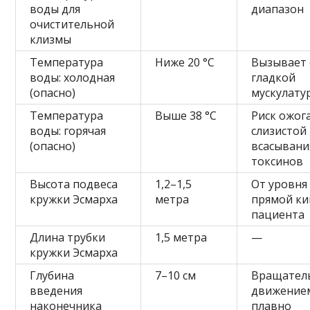
воды для
диапазон
очистительной
клизмы
Температура
Ниже 20 °C
Вызывает 
воды: холодная
гладкой
(опасно)
мускулату
Температура
Выше 38 °C
Риск ожог
воды: горячая
слизистой
(опасно)
всасывани
токсинов
Высота подвеса
1,2–1,5
От уровня
кружки Эсмарха
метра
прямой к
пациента
Длина трубки
1,5 метра
—
кружки Эсмарха
Глубина
7–10 см
Вращател
введения
движение
наконечника
плавно