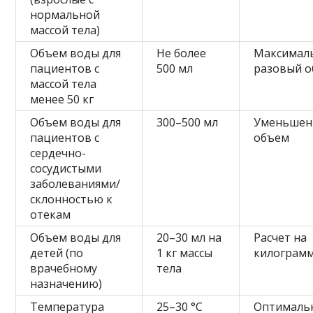
нормальной
массой тела)
Объем воды для
Не более
Максимал
пациентов с
500 мл
разовый 
массой тела
менее 50 кг
Объем воды для
300–500 мл
Уменьшен
пациентов с
объем
сердечно-
сосудистыми
заболеваниями/
склонностью к
отекам
Объем воды для
20–30 мл на
Расчет на
детей (по
1 кг массы
килограмм
врачебному
тела
назначению)
Температура
25–30 °C
Оптималь