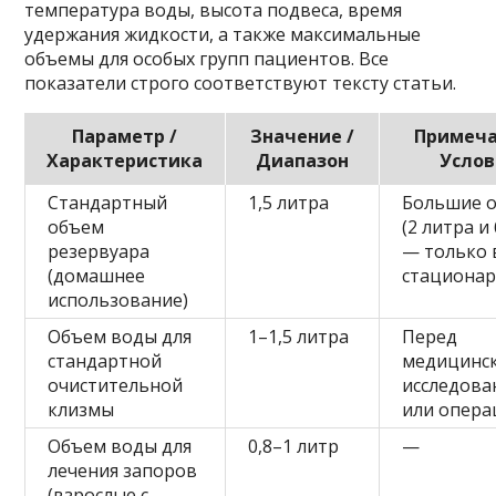
температура воды, высота подвеса, время
удержания жидкости, а также максимальные
объемы для особых групп пациентов. Все
показатели строго соответствуют тексту статьи.
Параметр /
Значение /
Примеча
Характеристика
Диапазон
Усло
Стандартный
1,5 литра
Большие 
объем
(2 литра и
резервуара
— только 
(домашнее
стациона
использование)
Объем воды для
1–1,5 литра
Перед
стандартной
медицинс
очистительной
исследова
клизмы
или опер
Объем воды для
0,8–1 литр
—
лечения запоров
(взрослые с