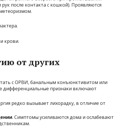
 рук после контакта с кошкой). Проявляются
 метеоризмом.
рактера.
и крови.
гию от других
утать с ОРВИ, банальным конъюнктивитом или
е дифференциальные признаки включают
ергия редко вызывает лихорадку, в отличие от
щении
. Симптомы усиливаются дома и ослабевают
дственникам.