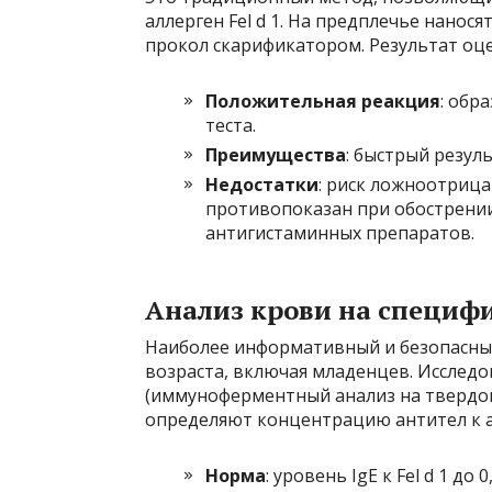
аллерген Fel d 1. На предплечье нанос
прокол скарификатором. Результат оц
Положительная реакция
: обр
теста.
Преимущества
: быстрый резуль
Недостатки
: риск ложноотриц
противопоказан при обострении 
антигистаминных препаратов.
Анализ крови на специф
Наиболее информативный и безопасны
возраста, включая младенцев. Исслед
(иммуноферментный анализ на твердой 
определяют концентрацию антител к 
Норма
: уровень IgE к Fel d 1 до 0