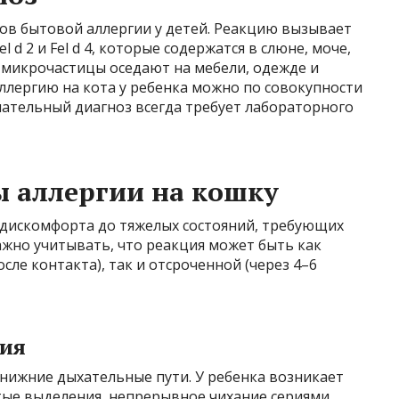
ов бытовой аллергии у детей. Реакцию вызывает
Fel d 2 и Fel d 4, которые содержатся в слюне, моче,
 микрочастицы оседают на мебели, одежде и
ллергию на кота у ребенка можно по совокупности
чательный диагноз всегда требует лабораторного
 аллергии на кошку
 дискомфорта до тяжелых состояний, требующих
но учитывать, что реакция может быть как
сле контакта), так и отсроченной (через 4–6
ния
нижние дыхательные пути. У ребенка возникает
тые выделения, непрерывное чихание сериями.