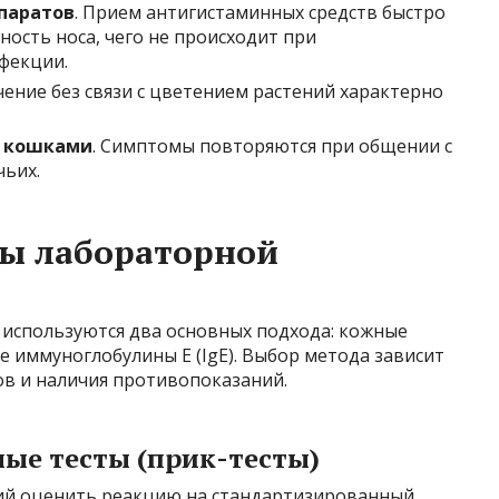
паратов
. Прием антигистаминных средств быстро
ность носа, чего не происходит при
фекции.
чение без связи с цветением растений характерно
и кошками
. Симптомы повторяются при общении с
ьих.
ы лабораторной
 используются два основных подхода: кожные
е иммуноглобулины E (IgE). Выбор метода зависит
ов и наличия противопоказаний.
е тесты (прик-тесты)
ий оценить реакцию на стандартизированный