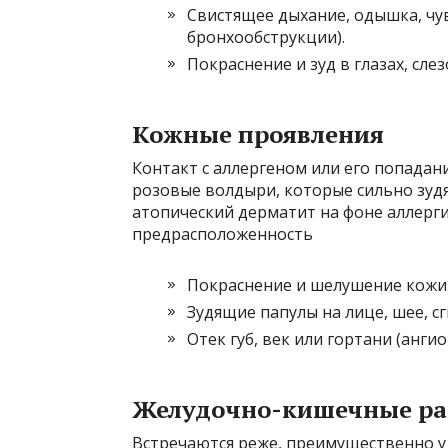
Свистящее дыхание, одышка, чу
бронхообструкции).
Покраснение и зуд в глазах, сле
Кожные проявления
Контакт с аллергеном или его попада
розовые волдыри, которые сильно зудят
атопический дерматит на фоне аллерги
предрасположенность
Покраснение и шелушение кожи 
Зудящие папулы на лице, шее, сг
Отек губ, век или гортани (анги
Желудочно-кишечные ра
Встречаются реже, преимущественно у