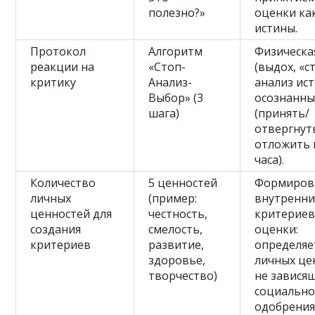
полезно?»
оценки ка
истины.
Протокол
Алгоритм
Физическа
реакции на
«Стоп-
(выдох, «ст
критику
Анализ-
анализ ис
Выбор» (3
осознанны
шага)
(принять/
отвергнут
отложить 
часа).
Количество
5 ценностей
Формиров
личных
(пример:
внутренни
ценностей для
честность,
критерие
создания
смелость,
оценки:
критериев
развитие,
определяе
здоровье,
личных це
творчество)
не завися
социально
одобрения