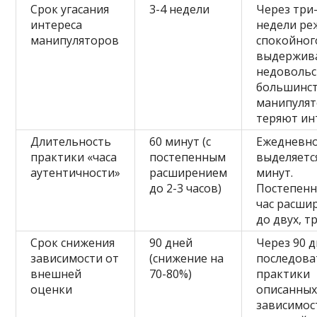
Срок угасания
3-4 недели
Через три
интереса
недели ре
манипуляторов
спокойног
выдержив
недовольс
большинс
манипуля
теряют ин
Длительность
60 минут (с
Ежедневн
практики «часа
постепенным
выделяетс
аутентичности»
расширением
минут.
до 2-3 часов)
Постепенн
час расши
до двух, тр
Срок снижения
90 дней
Через 90 
зависимости от
(снижение на
последова
внешней
70-80%)
практики
оценки
описанных
зависимос