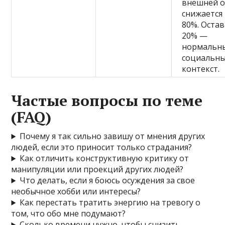
внешней 
снижается 
80%. Оста
20% —
нормальн
социальн
контекст.
Частые вопросы по теме
(FAQ)
Почему я так сильно завишу от мнения других
людей, если это приносит только страдания?
Как отличить конструктивную критику от
манипуляции или проекций других людей?
Что делать, если я боюсь осуждения за свое
необычное хобби или интересы?
Как перестать тратить энергию на тревогу о
том, что обо мне подумают?
Сколько времени нужно, чтобы снизить