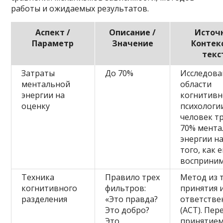
работы и ожидаемых результатов.
Аспект /
Описание /
Источн
Параметр
Значение
Контекс
текс
Затраты
До 70%
Исследова
ментальной
области
энергии на
когнитив
оценку
психологии
человек т
70% мента
энергии н
того, как е
восприни
Техника
Правило трех
Метод из 
когнитивного
фильтров:
принятия 
разделения
«Это правда?
ответстве
Это добро?
(ACT). Пер
Это
принятием