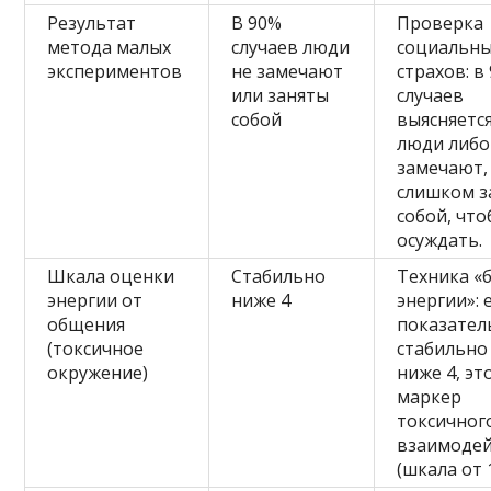
Результат
В 90%
Проверка
метода малых
случаев люди
социальн
экспериментов
не замечают
страхов: в
или заняты
случаев
собой
выясняется
люди либо
замечают,
слишком з
собой, чт
осуждать.
Шкала оценки
Стабильно
Техника «
энергии от
ниже 4
энергии»: 
общения
показател
(токсичное
стабильно
окружение)
ниже 4, эт
маркер
токсичног
взаимодей
(шкала от 1