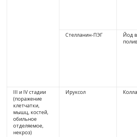
Стелланин-ПЭГ
Йод в
поли
III и IV стадии
Ируксол
Колла
(поражение
клетчатки,
мышц, костей,
обильное
отделяемое,
некроз)