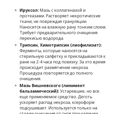
Ируксол:
Мазь с коллагеназой и
протеазами. Растворяет некротические
ткани, не повреждая грануляции.
Наносится на влажную рану тонким слоем.
Требует предварительного очищения
перекисью водорода.
Трипсин, Химотрипсин (лиофилизат):
Ферменты, которые наносятся на
стерильную салфетку и прикладываются к
ране на 2-4 часа под повязку. За это время
происходит размягчение некроза.
Процедура повторяется до полного
очищения.
Мазь Вишневского (линимент
бальзамический):
Устаревшее, но все
еще применяемое средство. Дёготь
ускоряет распад некроза, ксероформ
подсушивает. Используется только на
стадии очищения от гноя при наличии