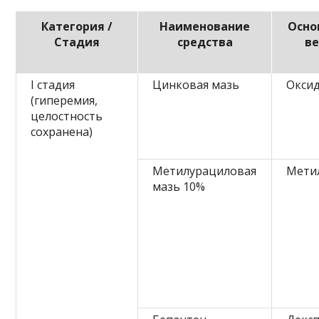
Категория /
Наименование
Осно
Стадия
средства
ве
I стадия
Цинковая мазь
Окси
(гиперемия,
целостность
сохранена)
Метилурациловая
Мети
мазь 10%