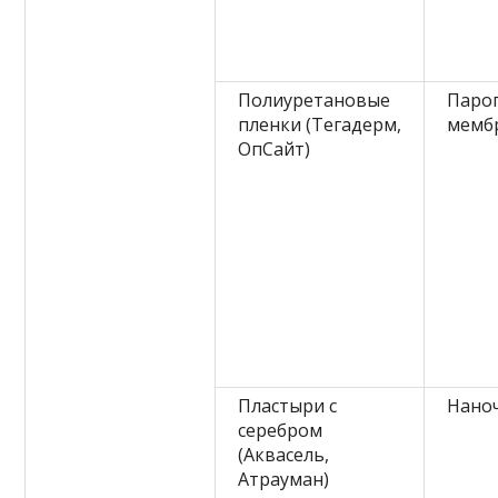
Полиуретановые
Паро
пленки (Тегадерм,
мемб
ОпСайт)
Пластыри с
Нано
серебром
(Аквасель,
Атрауман)