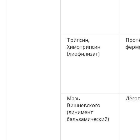
Трипсин,
Прот
Химотрипсин
ферм
(лиофилизат)
Мазь
Дёгот
Вишневского
(линимент
бальзамический)