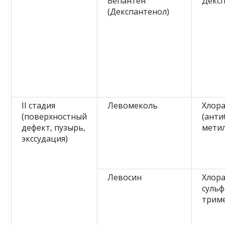
Бепантен
Декс
(Декспантенол)
II стадия
Левомеколь
Хлор
(поверхностный
(анти
дефект, пузырь,
мети
экссудация)
Левосин
Хлор
сульф
трим