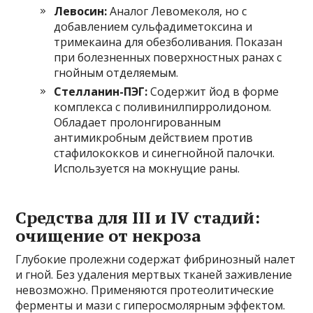
Левосин:
Аналог Левомеколя, но с
добавлением сульфадиметоксина и
тримекаина для обезболивания. Показан
при болезненных поверхностных ранах с
гнойным отделяемым.
Стелланин-ПЭГ:
Содержит йод в форме
комплекса с поливинилпирролидоном.
Обладает пролонгированным
антимикробным действием против
стафилококков и синегнойной палочки.
Используется на мокнущие раны.
Средства для III и IV стадий:
очищение от некроза
Глубокие пролежни содержат фибринозный налет
и гной. Без удаления мертвых тканей заживление
невозможно. Применяются протеолитические
ферменты и мази с гиперосмолярным эффектом.