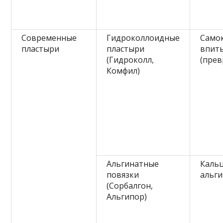
Современные
Гидроколлоидные
Самок
пластыри
пластыри
впит
(Гидроколл,
(прев
Комфил)
Альгинатные
Кальц
повязки
альг
(Сорбалгон,
Альгипор)