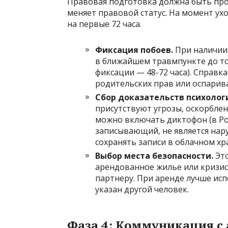
Правовая подготовка должна быть про
меняет правовой статус. На момент ух
на первые 72 часа.
Фиксация побоев.
При наличии 
в ближайшем травмпункте до то
фиксации — 48-72 часа). Справк
родительских прав или оспарив
Сбор доказательств психолог
присутствуют угрозы, оскорблен
можно включать диктофон (в Рос
записывающий, не является нар
сохранять записи в облачном х
Выбор места безопасности.
Это
арендованное жилье или кризис
партнеру. При аренде лучше ис
указан другой человек.
Фаза 4: Коммуникация с 