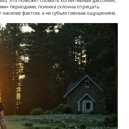
сил). Это поможет сломать когнитивный диссонанс.
ими» периодами, психика склонна отрицать
т насилие фактом, а не субъективным ощущением.