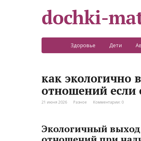
dochki-mat
Здоровье
Дети
А
как экологично 
отношений если 
21 июня 2026
Разное
Комментарии: 0
Экологичный выход
отношений при нали