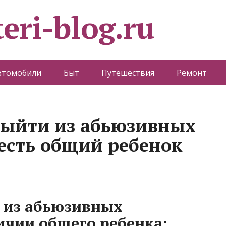
eri-blog.ru
втомобили
Быт
Путешествия
Ремонт
выйти из абьюзивных
есть общий ребенок
 из абьюзивных
чии общего ребенка: