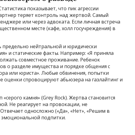
татистика показывает, что пик агрессии
партнер теряет контроль над жертвой. Самый
енджере или через адвоката. Если личная встреча
щественном месте (кафе, холл госучреждения) в
 предельно нейтральной и юридически
я» и статические факты. Например: «Я приняла
олжать совместное проживание. Ребенок
сов о разделе имущества и порядке общения с
ра или юриста». Любые обвинения, попытки
е оценки спровоцируют абьюзера на газлайтинг и
 «серого камня» (Grey Rock). Жертва становится
ой. Не реагирует на провокации, не
 Отвечает односложно («Да», «Нет», «Решим в
а эмоциональной подпитки.