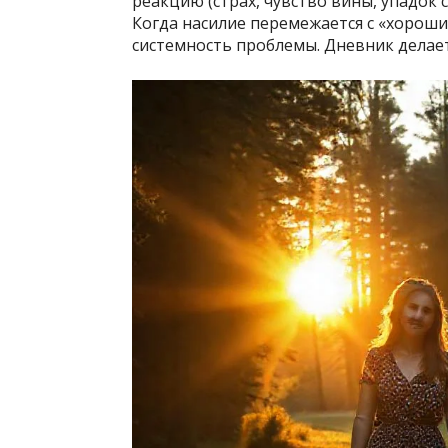
реакцию (страх, чувство вины, упадок 
Когда насилие перемежается с «хорош
системность проблемы. Дневник делае