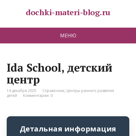
dochki-materi-blog.ru
МЕНЮ
Ida School, детский
центр
14 декабря 2025
Справочник
,
Центры раннего развития
детей
Комментарии: 0
Детальная информация