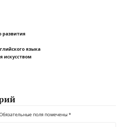
о развития
и
нглийского языка
ия искусством
рий
Обязательные поля помечены
*