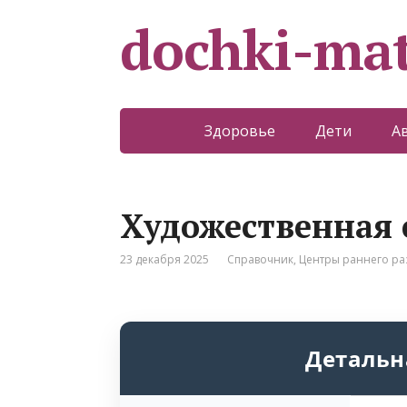
dochki-mat
Здоровье
Дети
А
Художественная 
23 декабря 2025
Справочник
,
Центры раннего ра
Детальн