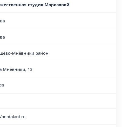
жественная студия Морозовой
ва
ва
шёво-Мнёвники район
а Мнёвники, 13
23
//anotalant.ru