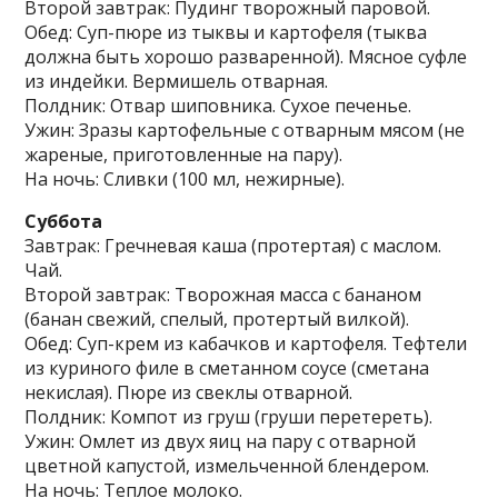
Второй завтрак: Пудинг творожный паровой.
Обед: Суп-пюре из тыквы и картофеля (тыква
должна быть хорошо разваренной). Мясное суфле
из индейки. Вермишель отварная.
Полдник: Отвар шиповника. Сухое печенье.
Ужин: Зразы картофельные с отварным мясом (не
жареные, приготовленные на пару).
На ночь: Сливки (100 мл, нежирные).
Суббота
Завтрак: Гречневая каша (протертая) с маслом.
Чай.
Второй завтрак: Творожная масса с бананом
(банан свежий, спелый, протертый вилкой).
Обед: Суп-крем из кабачков и картофеля. Тефтели
из куриного филе в сметанном соусе (сметана
некислая). Пюре из свеклы отварной.
Полдник: Компот из груш (груши перетереть).
Ужин: Омлет из двух яиц на пару с отварной
цветной капустой, измельченной блендером.
На ночь: Теплое молоко.