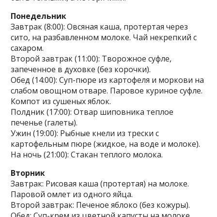
Понедельник
Завтрак (8:00): Овсяная каша, протертая через
сито, на разбавленном молоке. Чай некрепкий с
сахаром.
Второй завтрак (11:00): Творожное суфле,
запеченное в духовке (без корочки).
Обед (14:00): Суп-пюре из картофеля и моркови на
слабом овощном отваре. Паровое куриное суфле.
Компот из сушеных яблок.
Полдник (17:00): Отвар шиповника теплое
печенье (галеты).
Ужин (19:00): Рыбные кнели из трески с
картофельным пюре (жидкое, на воде и молоке).
На ночь (21:00): Стакан теплого молока.
Вторник
Завтрак: Рисовая каша (протертая) на молоке.
Паровой омлет из одного яйца.
Второй завтрак: Печеное яблоко (без кожуры).
Обед: Суп-крем из цветной капусты на молоке.