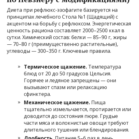
Диета при рефлюкс-эзофагите базируется на
принципах лечебного Стола №1 (Щадящий) с
акцентом на борьбу с рефлюксом. Энергетическая
ценность рациона составляет 2000–2500 ккал в
сутки. Химический состав: белки — 85–90 г, жиры
— 70–80 г (преимущественно растительные),
углеводы — 300–350 г. Ключевые правила.
Термическое щажение.
Температура
блюд от 20 до 50 градусов Цельсия.
Горячее и ледяное запрещены — они
вызывают спазм или релаксацию
сфинктера.
Механическое щажение.
Пища
тщательно измельчается, протирается или
доводится до состояния пюре. Грудые
части мяса и волокнистые овощи требуют
длительного тушения или блендирования.
Дробность.
Питание 5–6 раз в день