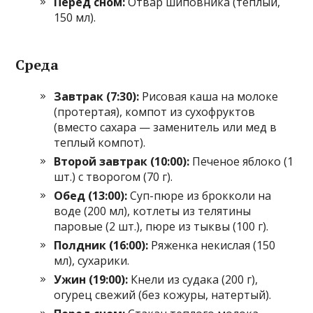
Перед сном:
Отвар шиповника (теплый,
150 мл).
Среда
Завтрак (7:30):
Рисовая каша на молоке
(протертая), компот из сухофруктов
(вместо сахара — заменитель или мед в
теплый компот).
Второй завтрак (10:00):
Печеное яблоко (1
шт.) с творогом (70 г).
Обед (13:00):
Суп-пюре из брокколи на
воде (200 мл), котлеты из телятины
паровые (2 шт.), пюре из тыквы (100 г).
Полдник (16:00):
Ряженка некислая (150
мл), сухарики.
Ужин (19:00):
Кнели из судака (200 г),
огурец свежий (без кожуры, натертый).