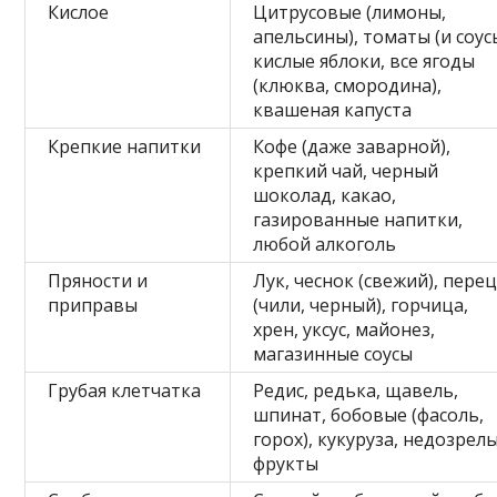
Кислое
Цитрусовые (лимоны,
апельсины), томаты (и соус
кислые яблоки, все ягоды
(клюква, смородина),
квашеная капуста
Крепкие напитки
Кофе (даже заварной),
крепкий чай, черный
шоколад, какао,
газированные напитки,
любой алкоголь
Пряности и
Лук, чеснок (свежий), пере
приправы
(чили, черный), горчица,
хрен, уксус, майонез,
магазинные соусы
Грубая клетчатка
Редис, редька, щавель,
шпинат, бобовые (фасоль,
горох), кукуруза, недозрел
фрукты