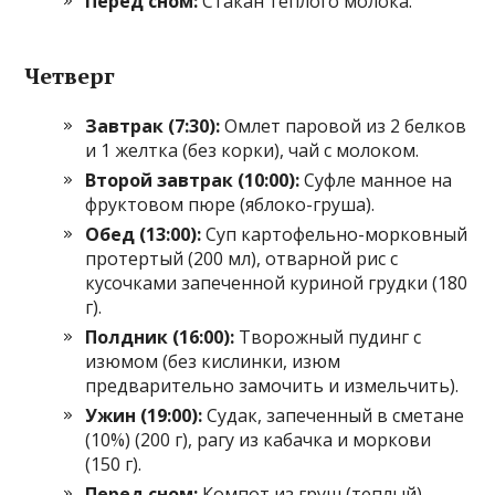
Перед сном:
Стакан теплого молока.
Четверг
Завтрак (7:30):
Омлет паровой из 2 белков
и 1 желтка (без корки), чай с молоком.
Второй завтрак (10:00):
Суфле манное на
фруктовом пюре (яблоко-груша).
Обед (13:00):
Суп картофельно-морковный
протертый (200 мл), отварной рис с
кусочками запеченной куриной грудки (180
г).
Полдник (16:00):
Творожный пудинг с
изюмом (без кислинки, изюм
предварительно замочить и измельчить).
Ужин (19:00):
Судак, запеченный в сметане
(10%) (200 г), рагу из кабачка и моркови
(150 г).
Перед сном:
Компот из груш (теплый).