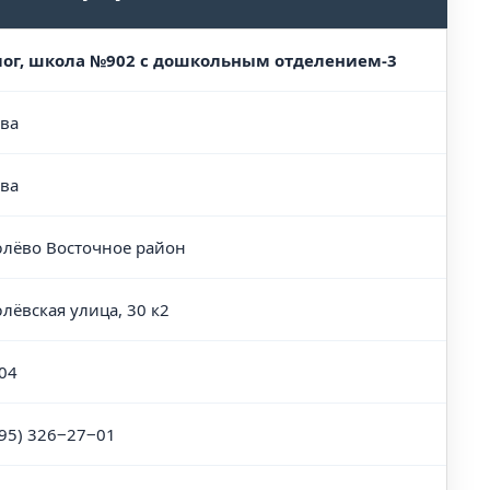
ог, школа №902 с дошкольным отделением-3
ва
ва
лёво Восточное район
лёвская улица, 30 к2
04
495) 326‒27‒01