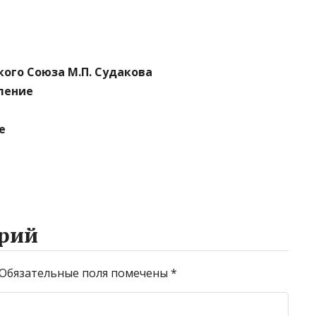
кого Союза М.П. Судакова
ление
е
рий
Обязательные поля помечены
*