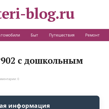
eri-blog.ru
втомобили
Быт
Путешествия
Ремонт
№902 с дошкольным
мментарии: 0
ая информация