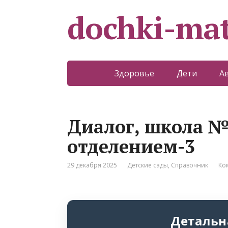
dochki-mat
Здоровье
Дети
А
Диалог, школа 
отделением-3
29 декабря 2025
Детские сады
,
Справочник
Ко
Детальн