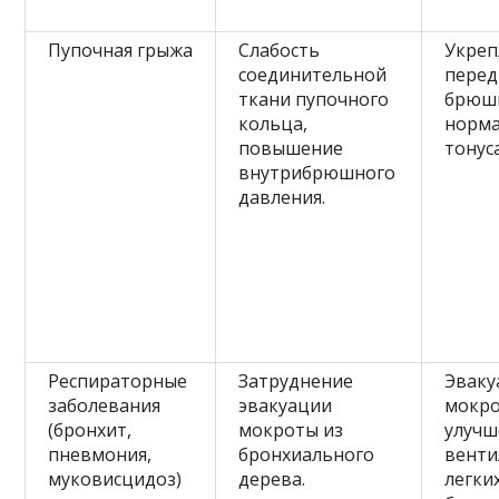
Пупочная грыжа
Слабость
Укре
соединительной
перед
ткани пупочного
брюшн
кольца,
норма
повышение
тонус
внутрибрюшного
давления.
Респираторные
Затруднение
Эваку
заболевания
эвакуации
мокро
(бронхит,
мокроты из
улучш
пневмония,
бронхиального
венти
муковисцидоз)
дерева.
легких