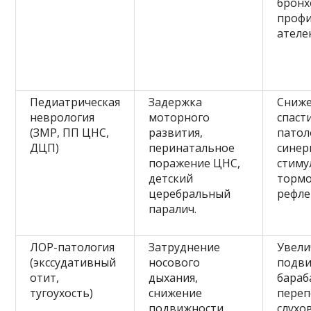
бронх
профи
ателе
Педиатрическая
Задержка
Сниж
неврология
моторного
спаст
(ЗМР, ПП ЦНС,
развития,
патол
ДЦП)
перинатальное
синер
поражение ЦНС,
стиму
детский
торм
церебральный
рефле
паралич.
ЛОР-патология
Затруднение
Увели
(экссудативный
носового
подв
отит,
дыхания,
бараб
тугоухость)
снижение
переп
подвижности
слухо