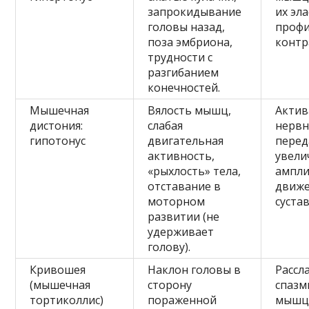
запрокидывание
их эл
головы назад,
профи
поза эмбриона,
контр
трудности с
разгибанием
конечностей.
Мышечная
Вялость мышц,
Актив
дистония:
слабая
нерв
гипотонус
двигательная
перед
активность,
увели
«рыхлость» тела,
ампл
отставание в
движе
моторном
сустав
развитии (не
удерживает
голову).
Кривошея
Наклон головы в
Рассл
(мышечная
сторону
спазм
тортиколлис)
пораженной
мышц