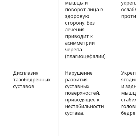
мышцы и
укреп
поворот лица в
ослаб
здоровую
проти
сторону. Без
лечения
приводит к
асимметрии
черепа
(плагиоцефалии).
Дисплазия
Нарушение
Укре
тазобедренных
развития
ягоди
суставов
суставных
и зад
поверхностей,
мышц 
приводящее к
стаби
нестабильности
голов
сустава.
бедре