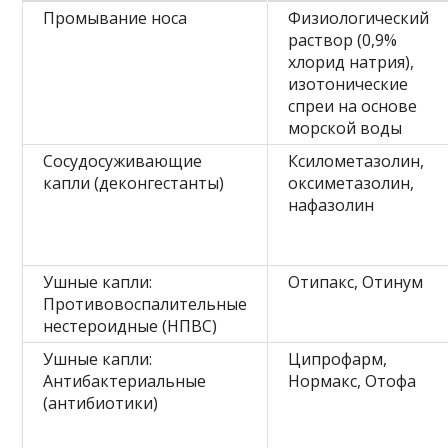
Промывание носа
Физиологический
раствор (0,9%
хлорид натрия),
изотонические
спреи на основе
морской воды
Сосудосуживающие
Ксилометазолин,
капли (деконгестанты)
оксиметазолин,
нафазолин
Ушные капли:
Отипакс, Отинум
Противовоспалительные
нестероидные (НПВС)
Ушные капли:
Ципрофарм,
Антибактериальные
Нормакс, Отофа
(антибиотики)