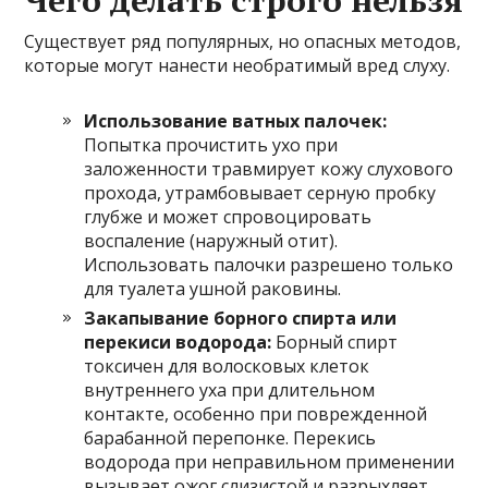
Чего делать строго нельзя
Существует ряд популярных, но опасных методов,
которые могут нанести необратимый вред слуху.
Использование ватных палочек:
Попытка прочистить ухо при
заложенности травмирует кожу слухового
прохода, утрамбовывает серную пробку
глубже и может спровоцировать
воспаление (наружный отит).
Использовать палочки разрешено только
для туалета ушной раковины.
Закапывание борного спирта или
перекиси водорода:
Борный спирт
токсичен для волосковых клеток
внутреннего уха при длительном
контакте, особенно при поврежденной
барабанной перепонке. Перекись
водорода при неправильном применении
вызывает ожог слизистой и разрыхляет