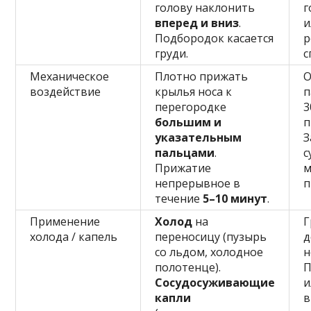
голову наклонить
г
вперед и вниз
.
и
Подбородок касается
р
груди.
с
Механическое
Плотно прижать
О
воздействие
крылья носа к
п
перегородке
3
большим и
п
указательным
З
пальцами
.
с
Прижатие
м
непрерывное в
п
течение
5–10 минут
.
Применение
Холод
на
Г
холода / капель
переносицу (пузырь
д
со льдом, холодное
н
полотенце).
П
Сосудосуживающие
и
капли
в