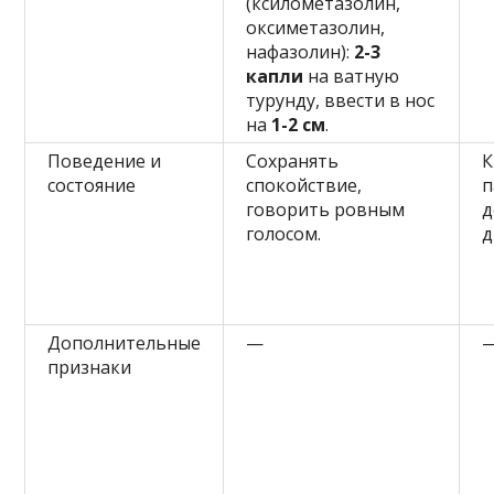
(ксилометазолин,
оксиметазолин,
нафазолин):
2-3
капли
на ватную
турунду, ввести в нос
на
1-2 см
.
Поведение и
Сохранять
К
состояние
спокойствие,
п
говорить ровным
д
голосом.
д
Дополнительные
—
признаки