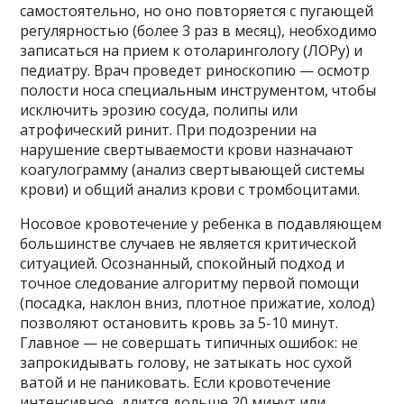
самостоятельно, но оно повторяется с пугающей
регулярностью (более 3 раз в месяц), необходимо
записаться на прием к отоларингологу (ЛОРу) и
педиатру. Врач проведет риноскопию — осмотр
полости носа специальным инструментом, чтобы
исключить эрозию сосуда, полипы или
атрофический ринит. При подозрении на
нарушение свертываемости крови назначают
коагулограмму (анализ свертывающей системы
крови) и общий анализ крови с тромбоцитами.
Носовое кровотечение у ребенка в подавляющем
большинстве случаев не является критической
ситуацией. Осознанный, спокойный подход и
точное следование алгоритму первой помощи
(посадка, наклон вниз, плотное прижатие, холод)
позволяют остановить кровь за 5-10 минут.
Главное — не совершать типичных ошибок: не
запрокидывать голову, не затыкать нос сухой
ватой и не паниковать. Если кровотечение
интенсивное, длится дольше 20 минут или