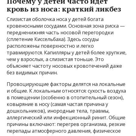
Почему у детей часто идет
кровь из носа: краткий ликбез
Слизистая оболочка носа у детей богата
кровеносными сосудами. Основная зона риска —
передненижняя часть носовой перегородки
(сплетение Киссельбаха). Здесь сосуды
расположены поверхностно и легко
травмируются. Капилляры у детей более хрупкие,
чем у взрослых, а слизистая тоньше. Это
объясняет частоту носовых кровотечений даже
без видимых причин.
Провоцирующие факторы делятся на локальные
и общие. К локальным относятся: сухость воздуха
в помещении (особенно в отопительный сезон),
ковыряние в носу (самая частая причина у
дошкольников), инородные тела, травмы,
аллергический или инфекционный ринит. Общие
причины включают: перегрев организма, резкие
перепады атмосферного давления, физическое