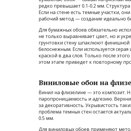
редко превышает 0.1-0.2 мм. Структура 
Если на стене есть темные участки, он
рабочий метод — создание идеально бе
Для бумажных обоев обязательно испо
не только выравнивает цвет, но и укр
грунтовки стену шпаклюют финишной 
белоснежным. Если используется серая
краской в два слоя. Только после это
этом этапе приведет к повторному про
Виниловые обои на флиз
Винил на флизелине — это композит. Н
паропроницаемость и адгезию. Верхний
за декоративность. Укрывистость таких
проблема темных стен остается актуа
0.5 мм.
Для виниловых обоев применяют метод 