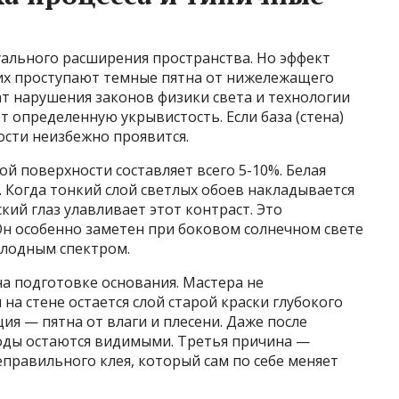
уального расширения пространства. Но эффект
них проступают темные пятна от нижележащего
тат нарушения законов физики света и технологии
т определенную укрывистость. Если база (стена)
ости неизбежно проявится.
й поверхности составляет всего 5-10%. Белая
. Когда тонкий слой светлых обоев накладывается
кий глаз улавливает этот контраст. Это
Он особенно заметен при боковом солнечном свете
олодным спектром.
а подготовке основания. Мастера не
на стене остается слой старой краски глубокого
ия — пятна от влаги и плесени. Даже после
оды остаются видимыми. Третья причина —
правильного клея, который сам по себе меняет