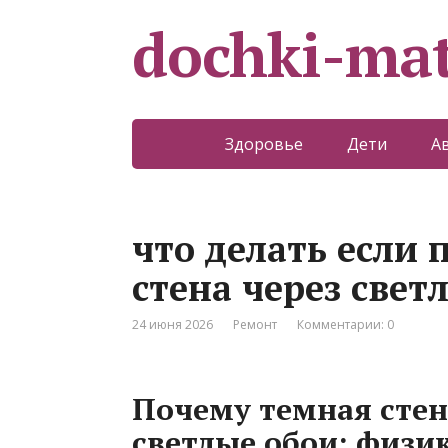
dochki-mat
Здоровье
Дети
А
что делать если 
стена через свет
24 июня 2026
Ремонт
Комментарии: 0
Почему темная стен
светлые обои: физи