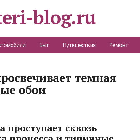
eri-blog.ru
втомобили
Быт
Путешествия
Ремонт
просвечивает темная
лые обои
а проступает сквозь
ка процесса и типичные