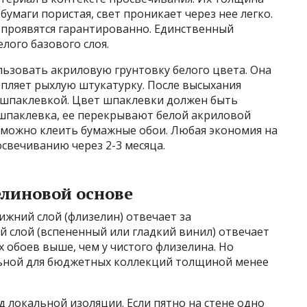
бумаги пористая, свет проникает через нее легко.
и проявятся гарантированно. Единственный
лого базового слоя.
льзовать акриловую грунтовку белого цвета. Она
епляет рыхлую штукатурку. После высыхания
шпаклевкой. Цвет шпаклевки должен быть
 шпаклевка, ее перекрывают белой акриловой
го можно клеить бумажные обои. Любая экономия на
свечиванию через 2-3 месяца.
елиновой основе
ижний слой (флизелин) отвечает за
 слой (вспененный или гладкий винил) отвечает
 обоев выше, чем у чистого флизелина. Но
льной для бюджетных коллекций толщиной менее
локальной изоляции. Если пятно на стене одно