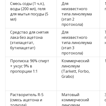
Смесь соды (1 ч.л.),
Для
воды (200 мл), геля
неизвестного
для мытья посуды (5
типа линолеума
мл)
(этап 2
протокола)
Средство для снятия
Для
лака без ацетона
неизвестного
(этилацетат,
типа линолеума
бутилацетат)
(этап 3
протокола)
Прописка: 96% спирт
Коммерческий
+ уксус 9% в
линолеум
пропорции 1:1
(Tarkett, Forbo,
Grabo)
Растворитель R-5
Матовый
(смесь ацетона и
коммерческий
толуола)
линолеум