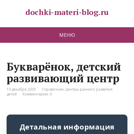
dochki-materi-blog.ru
МЕНЮ
Букварёнок, детский
развивающий центр
10 декабря 2025
Справочник
,
Центры раннего развития
детей
Комментарии: 0
Детальная информация