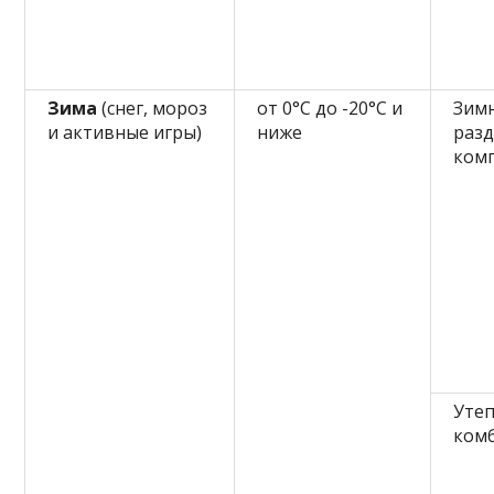
Зима
(снег, мороз
от 0°C до -20°C и
Зимн
и активные игры)
ниже
раз
ком
Утеп
ком