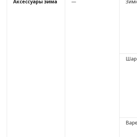
Аксессуары зима
—
Зим
Шарф
Вар