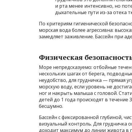
и рта менее интенсивно, но по
дыхательные пути из-за отека т
По критериям гигиенической безопасно
морская вода более агрессивна: высок
замедляет заживление. Бассейн при ад
Физическая безопасность
Море непредсказуемо: отбойные течени
нескольких шагах от берега, подводные
неудобство, для грудничка — прямая уг
морскую воду, если уровень не достигае
ног и накрыть малыша с головой. Стат
детей до 1 года происходят в течение
бесшумно.
Бассейн с фиксированной глубиной, ч
визуальный контроль. Для грудничка о
доходит максимум до линии живота в п