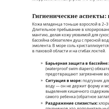
Гигиенические аспекты: 
Кожа младенца тоньше взрослой в 2–3 р
Длительное пребывание в хлорирован
мантию, делая кожу уязвимой для сухо
бассейна обязателен душ с пресной во
эмолента. В море соль кристаллизуетс
в паховой области и на сгибах локтей.
Барьерная защита в бассейне:
(waterproof swim diapers) обяз
предотвращают загрязнение во
Ситуация в море:
подгузник дл
воду — он не держит форму и мо
выделения кишечного содержимо
самого ребенка (обратное загла
Раздражение слизистых:
хлори
грудничков это дополнительный 