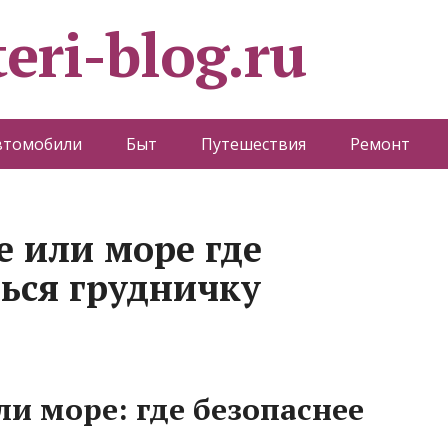
eri-blog.ru
втомобили
Быт
Путешествия
Ремонт
е или море где
ться грудничку
ли море: где безопаснее