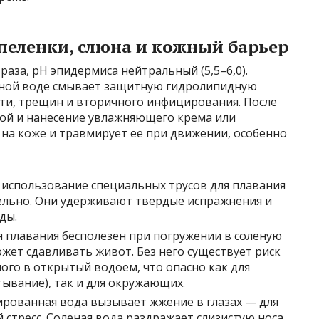
пеленки, слюна и кожный барьер
аза, pH эпидермиса нейтральный (5,5–6,0).
ной воде смывает защитную гидролипидную
сти, трещин и вторичного инфицирования. После
дой и нанесение увлажняющего крема или
я на коже и травмирует ее при движении, особенно
использование специальных трусов для плавания
ательно. Они удерживают твердые испражнения и
ды.
я плавания бесполезен при погружении в соленую
жет сдавливать живот. Без него существует риск
го в открытый водоем, что опасно как для
тывание), так и для окружающих.
рованная вода вызывает жжение в глазах — для
стресс. Соленая вода раздражает слизистую носа