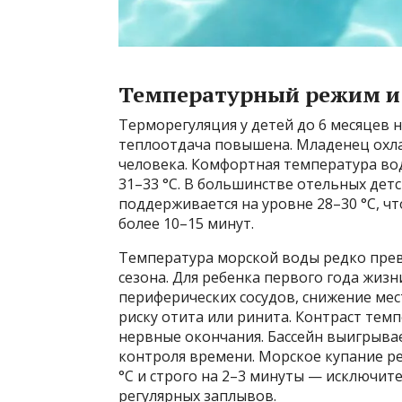
Температурный режим и
Терморегуляция у детей до 6 месяцев 
теплоотдача повышена. Младенец охлаж
человека. Комфортная температура вод
31–33 °C. В большинстве отельных дет
поддерживается на уровне 28–30 °C, ч
более 10–15 минут.
Температура морской воды редко прев
сезона. Для ребенка первого года жиз
периферических сосудов, снижение мес
риску отита или ринита. Контраст темп
нервные окончания. Бассейн выигрывает
контроля времени. Морское купание р
°C и строго на 2–3 минуты — исключит
регулярных заплывов.