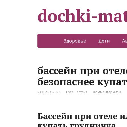
dochki-mat
Здоровье
Дети
А
бассейн при отел
безопаснее купа
21 июня 2026
Путешествия
Комментарии: 0
Бассейн при отеле и
купать грудничка