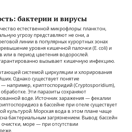
сть: бактерии и вирусы
чество естественной микрофлоры: планктон,
льную угрозу представляют не они, а
реговой линии в популярных курортных зонах
превышение уровня кишечной палочки (E. coli) и
в или в период цветения водорослей.
 гарантированно вызывает кишечную инфекцию.
аботающей системой циркуляции и хлорирования
йших. Однако существует понятие
— например, криптоспоридий (Cryptosporidium),
 обработке. Эти паразиты сохраняют
рованной воде. Источник заражения — фекалии
криптоспоридиоз в бассейне при отеле существует
ной культурой. Морская вода в этом плане чаще
сна бактериальным загрязнением. Вывод: бассейн
 очистки, море — при отсутствии
реже.