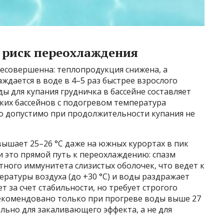
 риск переохлаждения
несовершенна: теплопродукция снижена, а
дается в воде в 4–5 раз быстрее взрослого
ы для купания грудничка в бассейне составляет
ских бассейнов с подогревом температура
то допустимо при продолжительности купания не
ышает 25–26 °C даже на южных курортах в пик
ни это прямой путь к переохлаждению: спазм
тного иммунитета слизистых оболочек, что ведет к
ературы воздуха (до +30 °C) и воды раздражает
 за счет стабильности, но требует строгого
екомендовано только при прогреве воды выше 27
ельно для закаливающего эффекта, а не для