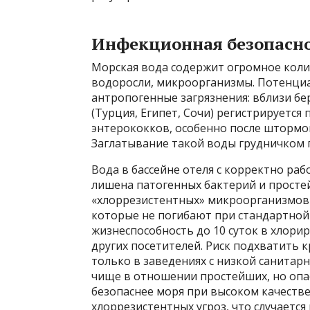
Инфекционная безопасно
Морская вода содержит огромное коли
водоросли, микроорганизмы. Потенциа
антропогенные загрязнения: вблизи бе
(Турция, Египет, Сочи) регистрируется 
энтерококков, особенно после штормо
Заглатывание такой воды грудничком
Вода в бассейне отеля с корректно р
лишена патогенных бактерий и просте
«хлоррезистентных» микроорганизмов 
которые не погибают при стандартной
жизнеспособность до 10 суток в хлори
других посетителей. Риск подхватить 
только в заведениях с низкой санитар
чище в отношении простейших, но опа
безопаснее моря при высоком качестве
хлоррезистентных угроз, что случается 