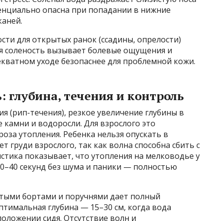
тенциально опасна при попадании в нижние
каней.
сти для открытых ранок (ссадины, опрелости)
ая соленость вызывает болевые ощущения и
екватном уходе безопаснее для проблемной кожи.
: глубина, течения и контроль
я (рип-течения), резкое увеличение глубины в
 камни и водоросли. Для взрослого это
роза утопления. Ребенка нельзя опускать в
т груди взрослого, так как волна способна сбить с
истика показывает, что утопления на мелководье у
 30–40 секунд без шума и паники — полностью
истыми бортами и поручнями дает полный
птимальная глубина — 15–30 см, когда вода
оложении сидя. Отсутствие волн и